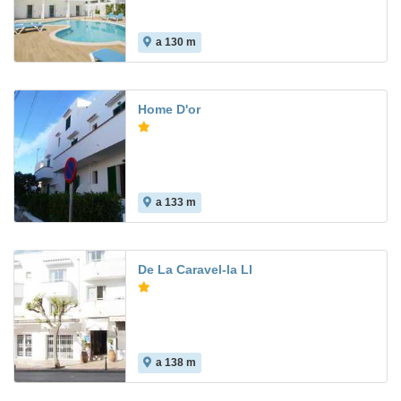
a 130 m
Home D'or
a 133 m
De La Caravel-la Ll
a 138 m