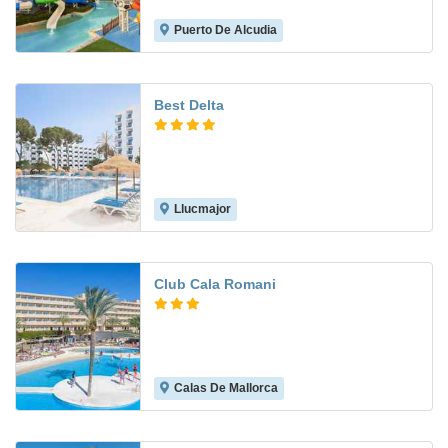
Puerto De Alcudia
6.1
Best Delta
Llucmajor
8.4
Club Cala Romani
Calas De Mallorca
6.0