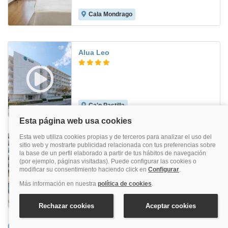
Cala Mondrago
9.5
Alua Leo
Ca'n Pastilla
7.5
Ilusion Calma and Spa
Ca'n Pastilla
8.3