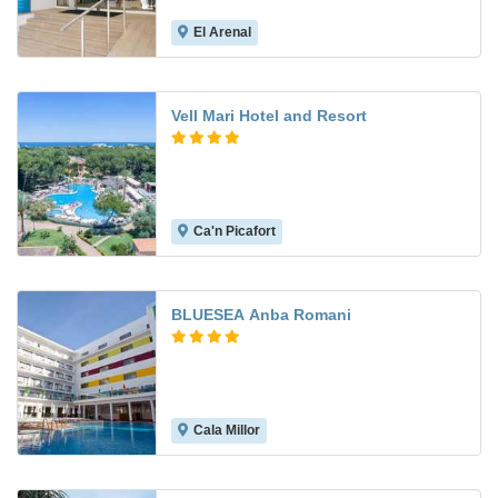
El Arenal
6.4
Vell Mari Hotel and Resort
Ca'n Picafort
7.8
BLUESEA Anba Romani
Cala Millor
7.1