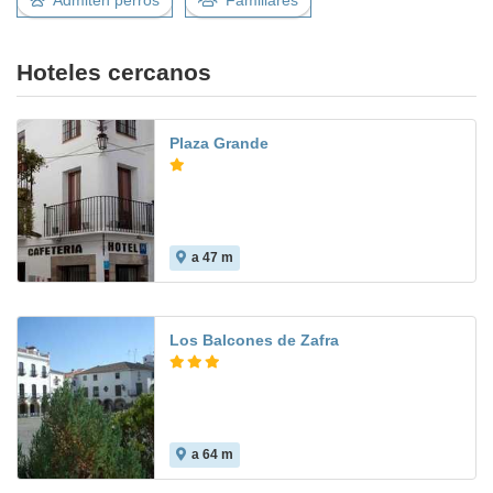
Admiten perros
Familiares
Hoteles cercanos
Plaza Grande
a 47 m
Los Balcones de Zafra
a 64 m
6.7