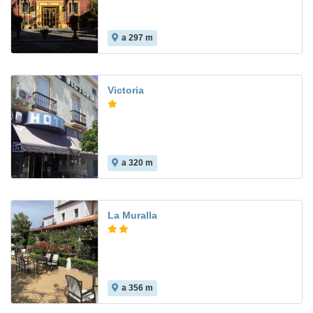
a 297 m
6.9
Victoria
a 320 m
La Muralla
a 356 m