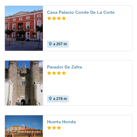
Casa Palacio Conde De La Corte
a 207 m
Parador De Zafra
a 278 m
8.6
Huerta Honda