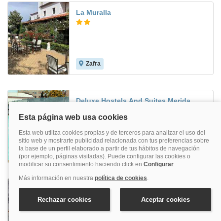
La Muralla
Zafra
Deluxe Hostels And Suites Merida
Mérida
7.2
Rsi