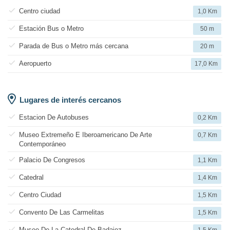
Centro ciudad
1,0 Km
Estación Bus o Metro
50 m
Parada de Bus o Metro más cercana
20 m
Aeropuerto
17,0 Km
Lugares de interés cercanos
Estacion De Autobuses
0,2 Km
Museo Extremeño E Iberoamericano De Arte
0,7 Km
Contemporáneo
Palacio De Congresos
1,1 Km
Catedral
1,4 Km
Centro Ciudad
1,5 Km
Convento De Las Carmelitas
1,5 Km
Museo De La Catedral De Badajoz