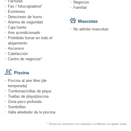
Facturas
Negocios
Fax / fotocopiadora*
Familiar
Extintores
Detectores de humo
Mascotas
Alarma de seguridad
Caja fuerte
No admite mascotas
Aire acondicionado
Prohibido fumar en todo el
alojamiento
Ascensor
Calefacción
Centro de negocios*
Piscina
Piscina al aire libre (de
temporada)
Tumbonas/sillas de playa
Toallas de playa/piscina
Zona poco profunda
Sombrillas
Valla alrededor de la piscina
* Todos los servicios con asterisco conllevan un gasto extra