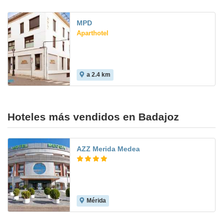
MPD
Aparthotel
a 2.4 km
Hoteles más vendidos en Badajoz
AZZ Merida Medea
Mérida
8.5