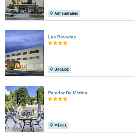
Almendralejo
8.4
Las Bovedas
Badajoz
8.8
Parador De Mérida
Mérida
8.4