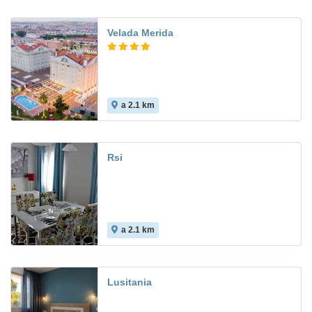
Velada Merida
a 2.1 km
8.3
Rsi
a 2.1 km
8.9
Lusitania