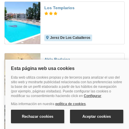
Los Templarios
Jerez De Los Caballeros
8.2
Akla Badajoz
Badajoz
Monasterio Rocamador