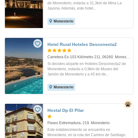
de Monesterio, estarás a 31,3km de Mina La
Jayona. Además, este hotel...
Monesterio
Hotel Rural Hoteles Desconecta2
Carretera Ex-103 Kilómetro 211, 06260. Monesterio
Si decides alojarte en Hoteles Desconecta2 de
Monesterio, estarás a 0,9km de Museo del
Jamón de Monesterio y a 45 km de...
Monesterio
Hostal Dp El Pilar
Paseo Extremadura, 219. Monesterio
Este establecimiento se encuentra en
Monesterio, en la ruta del Camino de Santiago.