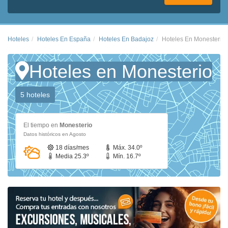
Hoteles
Hoteles En España
Hoteles En Badajoz
Hoteles En Monesterio
Hoteles en Monesterio
5 hoteles
El tiempo en
Monesterio
Datos históricos en Agosto
18 días/mes
Máx. 34.0º
Media 25.3º
Mín. 16.7º