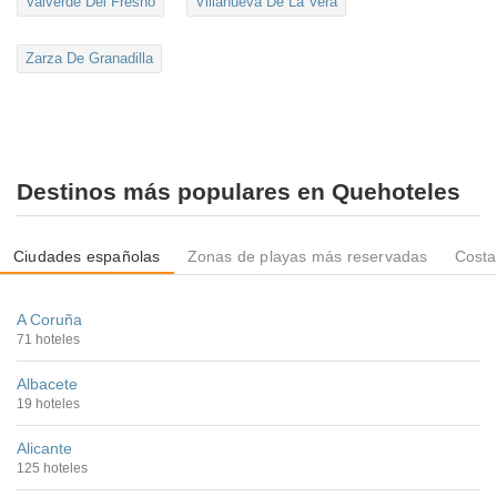
Valverde Del Fresno
Villanueva De La Vera
Zarza De Granadilla
Destinos más populares en Quehoteles
Ciudades españolas
Zonas de playas más reservadas
Costa
A Coruña
71 hoteles
Albacete
19 hoteles
Alicante
125 hoteles