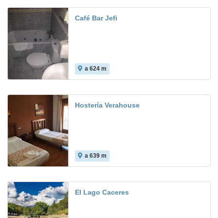
Café Bar Jefi
a 624 m
Hostería Verahouse
a 639 m
El Lago Caceres