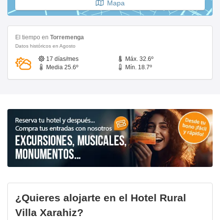
Mapa
El tiempo en
Torremenga
Datos históricos en Agosto
17 días/mes
Máx. 32.6º
Media 25.6º
Mín. 18.7º
¿Quieres alojarte en el Hotel Rural
Villa Xarahiz?