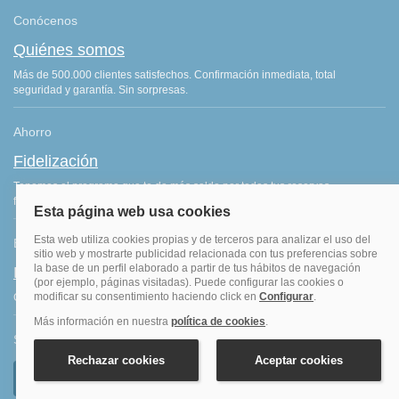
Conócenos
Quiénes somos
Más de 500.000 clientes satisfechos. Confirmación inmediata, total
seguridad y garantía. Sin sorpresas.
Ahorro
Fidelización
Tenemos el programa que te da más saldo por todas tus reservas
finalizadas. Consigue más por lo que ya haces: ¡viajar!
Blog de viajes
Blog hoteles y viajes
Consejos de viajes, ofertas de hoteles y últimas noticias del sector.
Síguenos