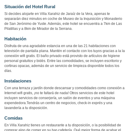
Situación del Hotel Rural
Si decides alojarte en Villa Xarahiz de Jaraíz de la Vera, apenas te
separarán diez minutos en coche de Museo de la Inquisición y Monasterio
de San Jerónimo de Yuste. Además, este hotel se encuentra a 7km de Las
Pilatillas y a 8km de Mirador de la Serrana.
Habitación
Disfruta de una agradable estancia en una de las 21 habitaciones con
televisión de pantalla plana. Mantén el contacto con los tuyos gracias a la la
conexión wifi gratis. El baño privado está provisto de artículos de higiene
personal gratuitos y bidés. Entre las comodidades, se incluyen escritorio y
cortinas opacas, además de un servicio de limpieza disponible todos los
días.
Instalaciones
Con una terraza y jardín donde descansar y comodidades como conexión a
Internet wifi gratis, ¡no te faltará de nada! Otros servicios de este hotel
incluyen servicios de conserjería, un salón de eventos y una máquina
expendedora.Tendrás un centro de negocios, check-in exprés y una
lavandería a tu disposición.
Comidas
En Villa Xarahiz tienes un restaurante a tu disposición, o la posibilidad de
comprar algo de comer en su bar-cafetería. Qué mejor forma de acabar el