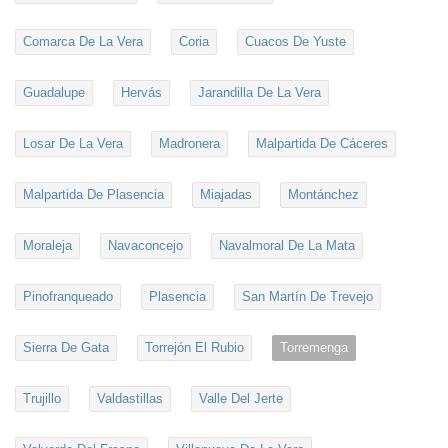
Comarca De La Vera
Coria
Cuacos De Yuste
Guadalupe
Hervás
Jarandilla De La Vera
Losar De La Vera
Madronera
Malpartida De Cáceres
Malpartida De Plasencia
Miajadas
Montánchez
Moraleja
Navaconcejo
Navalmoral De La Mata
Pinofranqueado
Plasencia
San Martín De Trevejo
Sierra De Gata
Torrejón El Rubio
Torremenga
Trujillo
Valdastillas
Valle Del Jerte