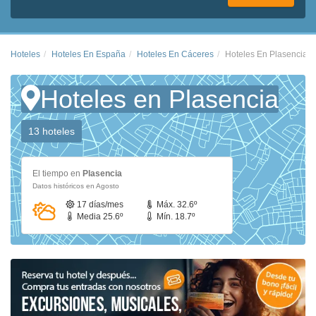
Hoteles
Hoteles En España
Hoteles En Cáceres
Hoteles En Plasencia
Hoteles en Plasencia
13 hoteles
El tiempo en
Plasencia
Datos históricos en Agosto
17 días/mes
Máx. 32.6º
Media 25.6º
Mín. 18.7º