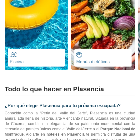
Piscina
Menús dietéticos
Todo lo que hacer en Plasencia
¿Por qué elegir Plasencia para tu próxima escapada?
Conocida como la “Perla del Valle del Jerte”, Plasencia es una ciudad
amurallada llena de historia, arte y encanto natural. Situada en la provincia
de Cáceres, combina la elegancia de su patrimonio monumental con la
cercanía de parajes únicos como el
Valle del Jerte
o el
Parque Nacional de
Monfragüe
. Alojarte en
hoteles en Plasencia
te permitirá disfrutar de una
estancia donde cultura, naturaleza y buena gastronomía se dan la mano.