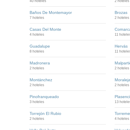
40 hoteles
2 hoteles
Baños De Montemayor
Brozas
7 hoteles
2 hoteles
Casas Del Monte
Comarca
4 hoteles
11 hotele
Guadalupe
Hervás
8 hoteles
11 hotele
Madronera
Malpart
2 hoteles
2 hoteles
Montánchez
Moralej
2 hoteles
2 hoteles
Pinofranqueado
Plasenc
3 hoteles
13 hotele
Torrejón El Rubio
Torrem
2 hoteles
4 hoteles