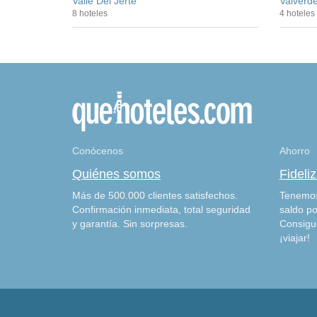
Valle Del Jerte
Valverd
8 hoteles
4 hoteles
Conócenos
Ahorro
Quiénes somos
Fideli
Más de 500.000 clientes satisfechos.
Tenemos
Confirmación inmediata, total seguridad
saldo po
y garantía. Sin sorpresas.
Consigu
¡viajar!