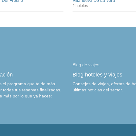
e Del Fresno
Villanueva De La Vera
2 hoteles
Blog de viajes
zación
Blog hoteles y viajes
 el programa que te da más
Consejos de viajes, ofertas de ho
r todas tus reservas finalizadas.
últimas noticias del sector.
e más por lo que ya haces: