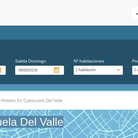
Salida
Domingo
Nº habitaciones
Pe
Hoteles En Cabezuela Del Valle
ela Del Valle