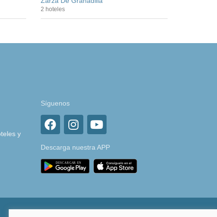
Zarza De Granadilla
2 hoteles
Síguenos
teles y
Descarga nuestra APP