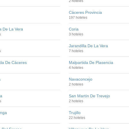
2 hoteles
Cáceres Provincia
197 hoteles
 De La Vera
Coria
s
3 hoteles
Jarandilla De La Vera
s
7 hoteles
ida De Cáceres
Malpartida De Plasencia
4 hoteles
a
Navaconcejo
2 hoteles
ia
San Martín De Trevejo
s
2 hoteles
enga
Trujillo
22 hoteles