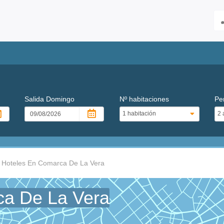
Salida
Domingo
Nº habitaciones
Pe
Hoteles En Comarca De La Vera
ca De La Vera