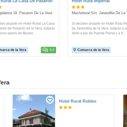
 Rural La Casa De Pasarón
Hotel Ruta Imperial
dalena 18. Pasaron De La Vera
Machoteral S/n. Jarandilla De La
des alojarte en Hotel Rural La Casa
Si decides alojarte en Hotel Ruta Im
arón de Pasarón de la Vera, estarás
de Jarandilla de la Vera, estarás a
 unos pasos de Museo...
4min a pie de Puente Parral y a 9...
arca de la Vera
8.0
Comarca de la Vera
Vera
Hotel Rural Robles