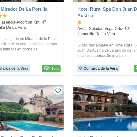
 Mirador De La Portilla
Hotel Rural Spa Don Juan 
Austria
Plasencia-Alcorcon Km. 47 . 
illa De La Vera
Avda. Soledad Vega Ortiz 101. 
Jarandilla De La Vera
des alojarte en Mirador de la Portilla
ndilla de la Vera, estarás a menos
Si decides alojarte en Hotel Rural 
o minutos en coche de...
Juan De Austria de Jarandilla de la 
estarás a apenas 5min a pie de...
arca de la Vera
10.0
Comarca de la Vera