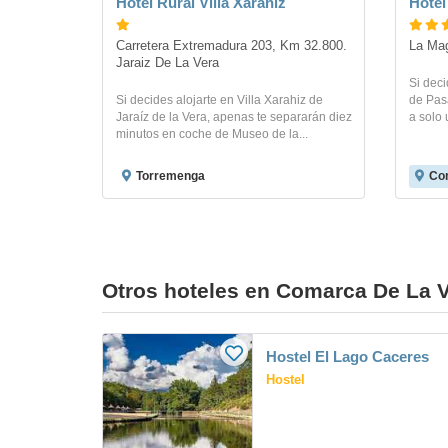
Hotel Rural Villa Xarahiz
Hotel
Carretera Extremadura 203, Km 32.800. 
La Mag
Jaraiz De La Vera
Si deci
Si decides alojarte en Villa Xarahiz de
de Pas
Jaraíz de la Vera, apenas te separarán diez
a solo
minutos en coche de Museo de la...
Torremenga
Com
Otros hoteles en Comarca De La 
Hostel El Lago Caceres
Hostel