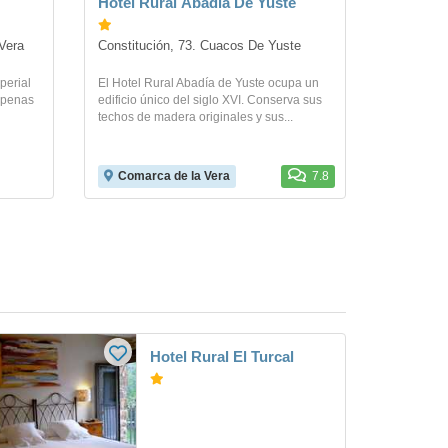
Hotel Rural Abadia De Yuste
 Vera
Constitución, 73. Cuacos De Yuste
perial
El Hotel Rural Abadía de Yuste ocupa un
 apenas
edificio único del siglo XVI. Conserva sus
techos de madera originales y sus...
Comarca de la Vera
7.8
Hotel Rural El Turcal