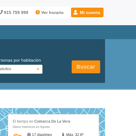
915 759 999
Ver horario
Mi cuenta
rsonas por habitación
Buscar
El tiempo en
Comarca De La Vera
Datos históricos en Agosto
17 días/mes
Máx. 32.6º