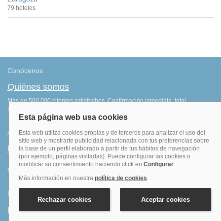
79 hoteles
Conócenos
Quiénes somos
Más de 500.000 clientes satisfechos. Confirmación inmediata, total
seguridad y garantía. Sin sorpresas.
Ahorro
Fidelización
Tenemos el programa que te da más saldo por todas tus reservas
finalizadas. Consigue más por lo que ya haces: ¡viajar!
Blog de viajes
Blog hoteles y viajes