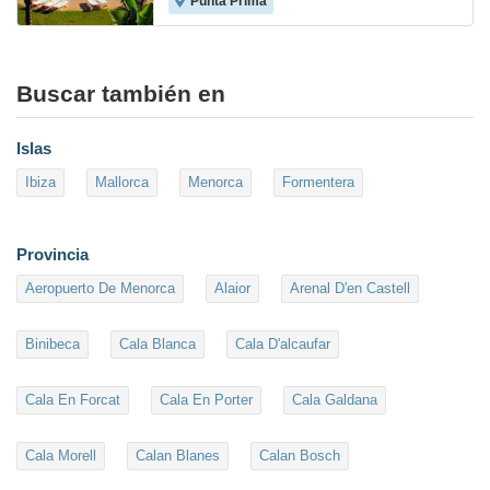
Punta Prima
8.0
Buscar también en
Islas
Ibiza
Mallorca
Menorca
Formentera
Provincia
Aeropuerto De Menorca
Alaior
Arenal D'en Castell
Binibeca
Cala Blanca
Cala D'alcaufar
Cala En Forcat
Cala En Porter
Cala Galdana
Cala Morell
Calan Blanes
Calan Bosch