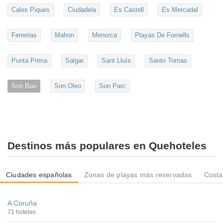
Cales Piques
Ciudadela
Es Castell
Es Mercadal
Ferrerias
Mahon
Menorca
Playas De Fornells
Punta Prima
Salgar
Sant Lluís
Santo Tomas
Son Bou
Son Oleo
Son Parc
Destinos más populares en Quehoteles
Ciudades españolas
Zonas de playas más reservadas
Costa
A Coruña
71 hoteles