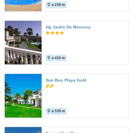
a 239 m
6.4
Hg Jardin De Menorca
a 416 m
8.5
Son Bou Playa Gold
a 539 m
7.9