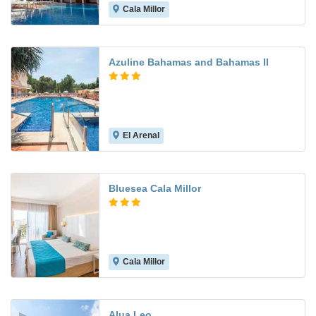
Cala Millor
7.1
Azuline Bahamas and Bahamas II
El Arenal
7.3
Bluesea Cala Millor
Cala Millor
6.5
Alua Leo