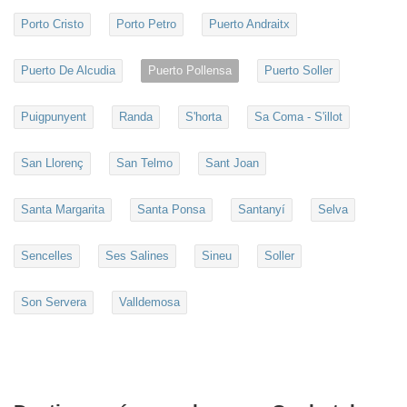
Porto Cristo
Porto Petro
Puerto Andraitx
Puerto De Alcudia
Puerto Pollensa
Puerto Soller
Puigpunyent
Randa
S'horta
Sa Coma - S'illot
San Llorenç
San Telmo
Sant Joan
Santa Margarita
Santa Ponsa
Santanyí
Selva
Sencelles
Ses Salines
Sineu
Soller
Son Servera
Valldemosa