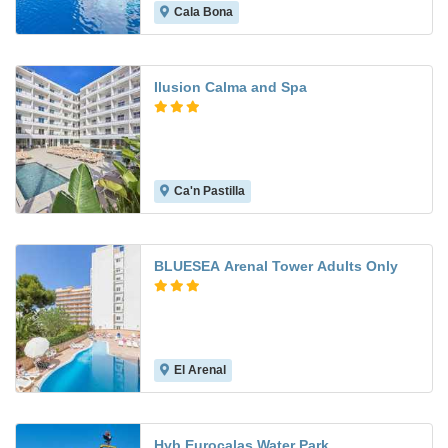
Cala Bona
7.0
Ilusion Calma and Spa
Ca'n Pastilla
8.3
BLUESEA Arenal Tower Adults Only
El Arenal
6.6
Hyb Eurocalas Water Park