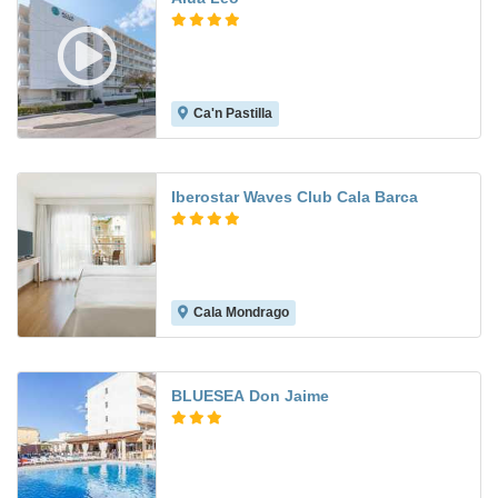
Ca'n Pastilla
7.5
Iberostar Waves Club Cala Barca
Cala Mondrago
9.5
BLUESEA Don Jaime