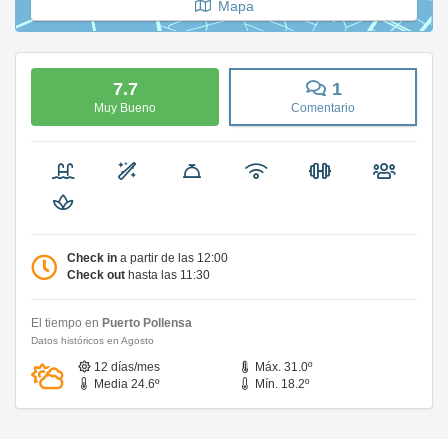
Mapa
7.7
1
Muy Bueno
Comentario
Check in
a partir de las 12:00
Check out
hasta las 11:30
El tiempo en
Puerto Pollensa
Datos históricos en Agosto
12 días/mes
Máx. 31.0º
Media 24.6º
Mín. 18.2º