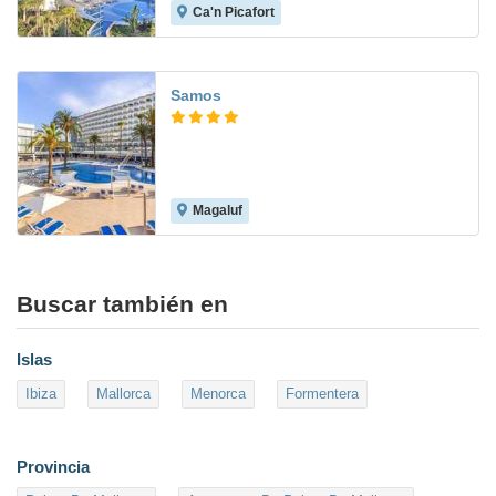
Ca'n Picafort
8.9
Samos
Magaluf
8.8
Buscar también en
Islas
Ibiza
Mallorca
Menorca
Formentera
Provincia