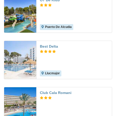
O7 Be Klub
Puerto De Alcudia
6.1
Best Delta
Llucmajor
8.4
Club Cala Romani