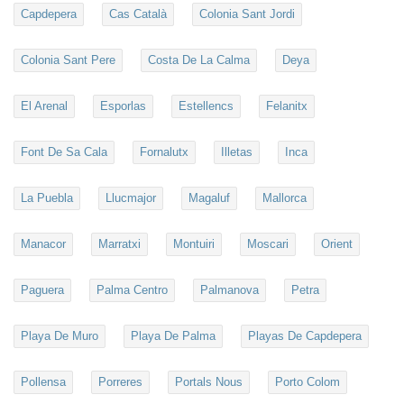
Capdepera
Cas Català
Colonia Sant Jordi
Colonia Sant Pere
Costa De La Calma
Deya
El Arenal
Esporlas
Estellencs
Felanitx
Font De Sa Cala
Fornalutx
Illetas
Inca
La Puebla
Llucmajor
Magaluf
Mallorca
Manacor
Marratxi
Montuiri
Moscari
Orient
Paguera
Palma Centro
Palmanova
Petra
Playa De Muro
Playa De Palma
Playas De Capdepera
Pollensa
Porreres
Portals Nous
Porto Colom