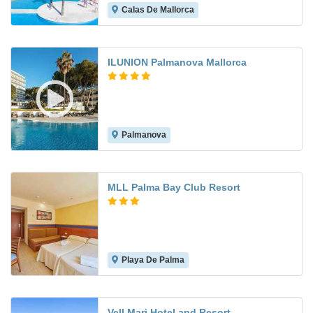
Calas De Mallorca
6.0
ILUNION Palmanova Mallorca
Palmanova
8.6
MLL Palma Bay Club Resort
Playa De Palma
6.5
Vell Mari Hotel and Resort