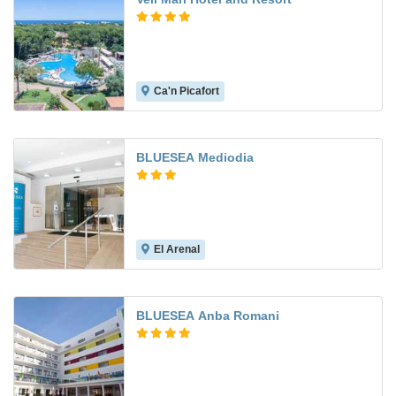
Ca'n Picafort
7.8
BLUESEA Mediodia
El Arenal
6.4
BLUESEA Anba Romani