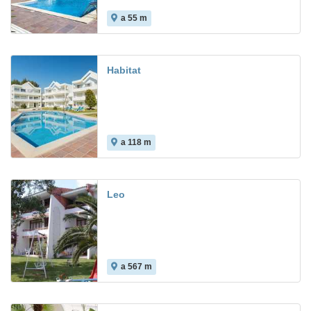
a 55 m
Habitat
a 118 m
10.0
Leo
a 567 m