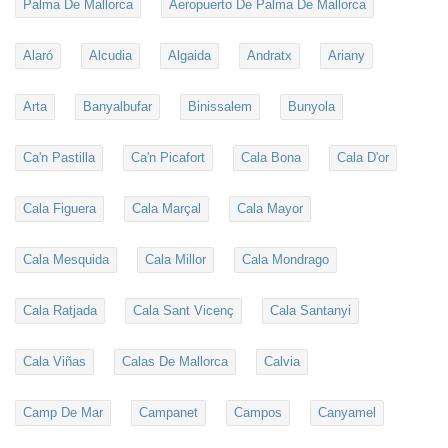
Palma De Mallorca
Aeropuerto De Palma De Mallorca
Alaró
Alcudia
Algaida
Andratx
Ariany
Arta
Banyalbufar
Binissalem
Bunyola
Ca'n Pastilla
Ca'n Picafort
Cala Bona
Cala D'or
Cala Figuera
Cala Marçal
Cala Mayor
Cala Mesquida
Cala Millor
Cala Mondrago
Cala Ratjada
Cala Sant Vicenç
Cala Santanyi
Cala Viñas
Calas De Mallorca
Calvia
Camp De Mar
Campanet
Campos
Canyamel