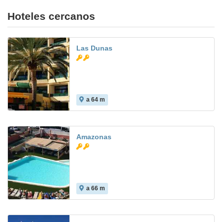
Hoteles cercanos
Las Dunas
a 64 m
Amazonas
a 66 m
7.5