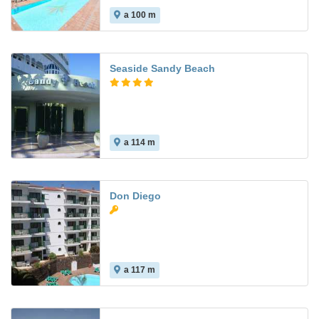
a 100 m
9.1
Seaside Sandy Beach
a 114 m
8.1
Don Diego
a 117 m
7.3