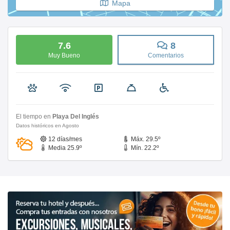
Mapa
7.6
8
Muy Bueno
Comentarios
El tiempo en
Playa Del Inglés
Datos históricos en Agosto
12 días/mes
Máx. 29.5º
Media 25.9º
Mín. 22.2º