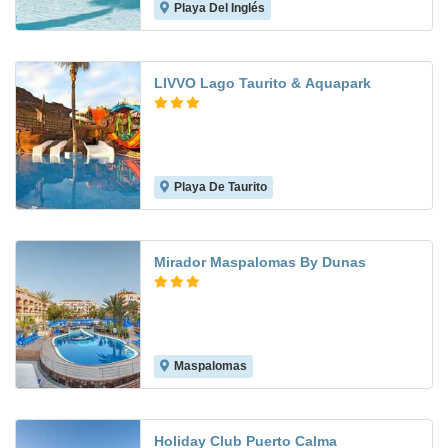
Playa Del Inglés
7.2
LIVVO Lago Taurito & Aquapark
Playa De Taurito
7.1
Mirador Maspalomas By Dunas
Maspalomas
8.3
Holiday Club Puerto Calma