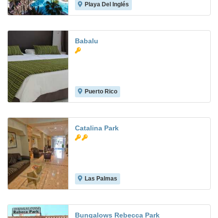
Playa Del Inglés
7.8
Babalu
Puerto Rico
7.5
Catalina Park
Las Palmas
7.0
Bungalows Rebecca Park