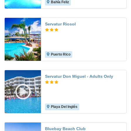
Bahía Feliz
8.9
Servatur Riosol
Puerto Rico
6.2
Servatur Don Miguel - Adults Only
Playa Del Inglés
8.1
Bluebay Beach Club