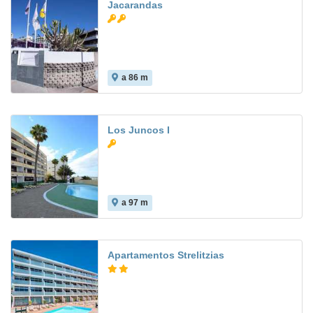
Jacarandas
a 86 m
7.6
Los Juncos I
a 97 m
7.6
Apartamentos Strelitzias