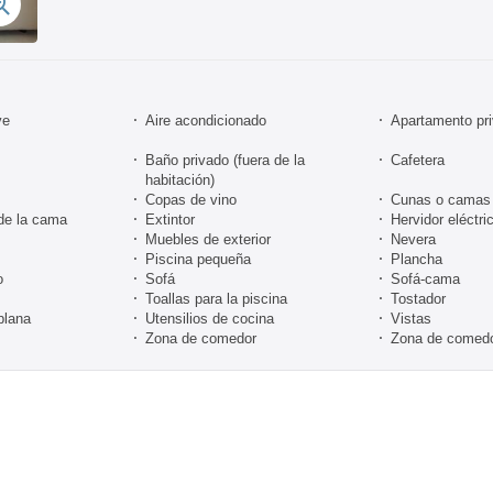
ve
Aire acondicionado
Apartamento pri
Baño privado (fuera de la
Cafetera
habitación)
Copas de vino
Cunas o camas 
de la cama
Extintor
Hervidor eléctri
Muebles de exterior
Nevera
Piscina pequeña
Plancha
o
Sofá
Sofá-cama
Toallas para la piscina
Tostador
plana
Utensilios de cocina
Vistas
Zona de comedor
Zona de comedor