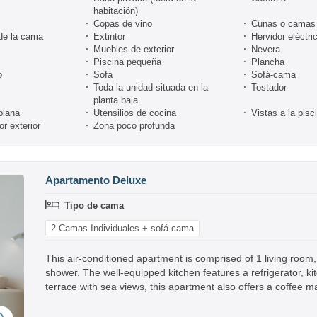
habitación)
Copas de vino
Cunas o camas 
de la cama
Extintor
Hervidor eléctri
Muebles de exterior
Nevera
Piscina pequeña
Plancha
o
Sofá
Sofá-cama
Toda la unidad situada en la
Tostador
planta baja
plana
Utensilios de cocina
Vistas a la pisc
r exterior
Zona poco profunda
Apartamento Deluxe
Tipo de cama
2 Camas Individuales + sofá cama
This air-conditioned apartment is comprised of 1 living roo
shower. The well-equipped kitchen features a refrigerator, k
terrace with sea views, this apartment also offers a coffee m