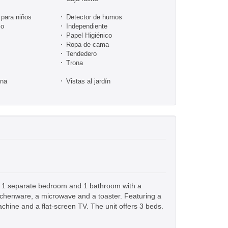
para niños
Detector de humos
co
Independiente
Papel Higiénico
Ropa de cama
Tendedero
Trona
ina
Vistas al jardín
m, 1 separate bedroom and 1 bathroom with a
itchenware, a microwave and a toaster. Featuring a
achine and a flat-screen TV. The unit offers 3 beds.