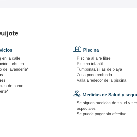
uijote
vicios
Piscina
 en la calle
Piscina al aire libre
ción turística
Piscina infantil
o de lavandería*
Tumbonas/sillas de playa
as
Zona poco profunda
res
Valla alrededor de la piscina
ores de humo
erte*
Medidas de Salud y segu
Se siguen medidas de salud y se
especiales
Se puede pagar sin efectivo