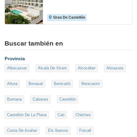
Grao De Castellón
8.8
Buscar también en
Provincia
Albocasser
Alcalà De Xivert
Alcocéber
Almazora
Altura
Benasal
Benicarló
Benicasim
Burriana
Cabanes
Castellón
Castellón De La Plana
Cati
Chilches
Costa De Azahar
Els Ibarsos
Forcall