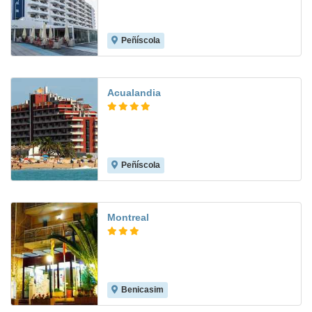
Peñíscola
8.2
Acualandia
Peñíscola
8.9
Montreal
Benicasim
8.2