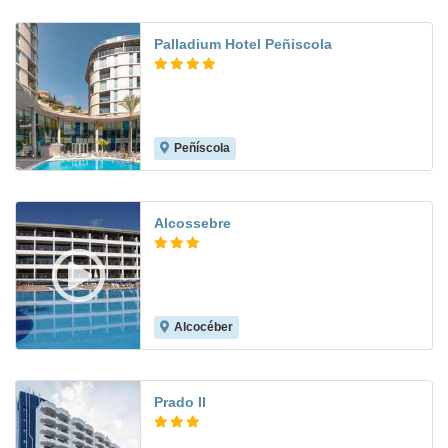
Palladium Hotel Peñiscola
Peñíscola
6.8
Alcossebre
Alcocéber
7.9
Prado II