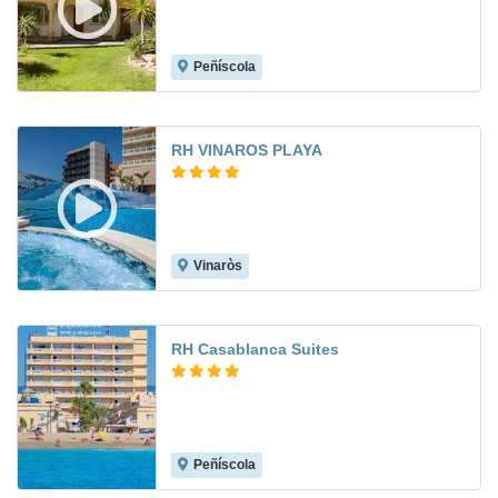
Peñíscola
7.8
RH VINAROS PLAYA
Vinaròs
8.6
RH Casablanca Suites
Peñíscola
8.9