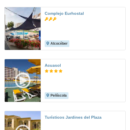
Complejo Eurhostal
Alcocéber
7.4
Acuasol
Peñíscola
8.6
Turísticos Jardines del Plaza