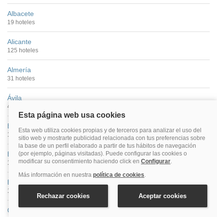
Albacete
19 hoteles
Alicante
125 hoteles
Almería
31 hoteles
Ávila
41 hoteles
Badajoz
16 hoteles
Barcelona
1004 hoteles
Bilbao
115 hoteles
Cáceres