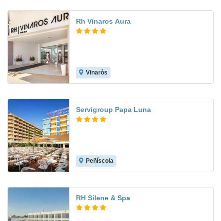
Rh Vinaros Aura
Vinaròs
9.0
Servigroup Papa Luna
Peñíscola
9.4
RH Silene & Spa