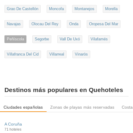
Grao De Castellón
Moncofa
Montanejos
Morella
Navajas
Olocau Del Rey
Onda
Oropesa Del Mar
Peñíscola
Segorbe
Vall De Uxó
Vilafamés
Villafranca Del Cid
Villarreal
Vinaròs
Destinos más populares en Quehoteles
Ciudades españolas
Zonas de playas más reservadas
Costa
A Coruña
71 hoteles