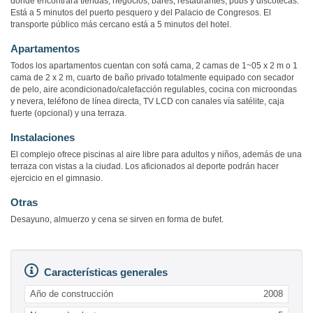
donde encontrará tiendas, negocios, bares, restaurantes, pubs y discotecas.
Está a 5 minutos del puerto pesquero y del Palacio de Congresos. El
transporte público más cercano está a 5 minutos del hotel.
Apartamentos
Todos los apartamentos cuentan con sofá cama, 2 camas de 1~05 x 2 m o 1
cama de 2 x 2 m, cuarto de baño privado totalmente equipado con secador
de pelo, aire acondicionado/calefacción regulables, cocina con microondas
y nevera, teléfono de línea directa, TV LCD con canales vía satélite, caja
fuerte (opcional) y una terraza.
Instalaciones
El complejo ofrece piscinas al aire libre para adultos y niños, además de una
terraza con vistas a la ciudad. Los aficionados al deporte podrán hacer
ejercicio en el gimnasio.
Otras
Desayuno, almuerzo y cena se sirven en forma de bufet.
Características generales
Año de construcción
2008