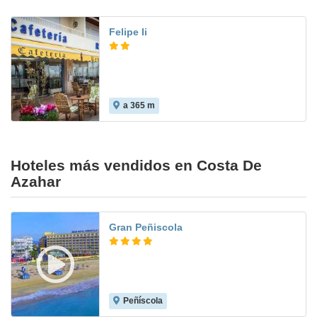
Felipe Ii
a 365 m
7.7
Hoteles más vendidos en Costa De
Azahar
Gran Peñiscola
Peñíscola
8.0