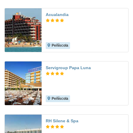
Acualandia
Peñíscola
8.9
Servigroup Papa Luna
Peñíscola
9.4
RH Silene & Spa