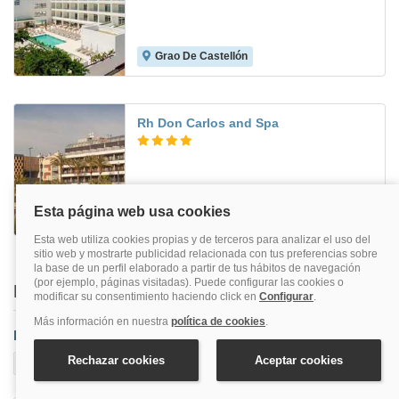
Grao De Castellón
8.8
Rh Don Carlos and Spa
Peñíscola
8.8
Buscar también en
Provincia
Albocasser
Alcalà De Xivert
Alcocéber
Almazora