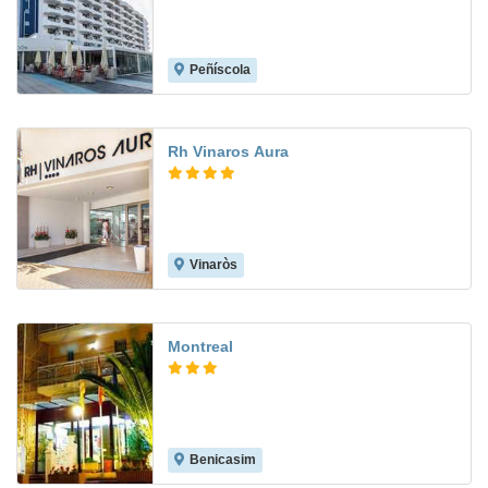
Peñíscola
8.2
Rh Vinaros Aura
Vinaròs
9.0
Montreal
Benicasim
8.2