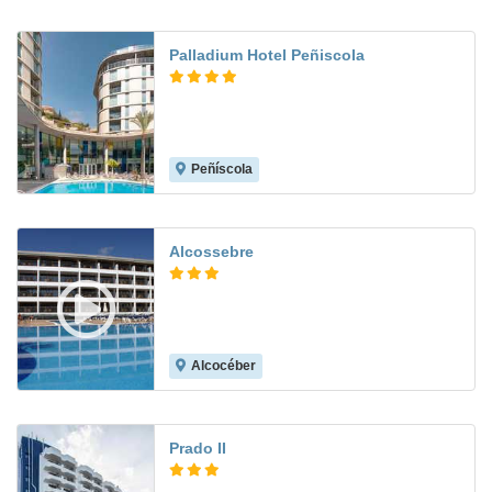
Palladium Hotel Peñiscola
Peñíscola
6.8
Alcossebre
Alcocéber
7.9
Prado II