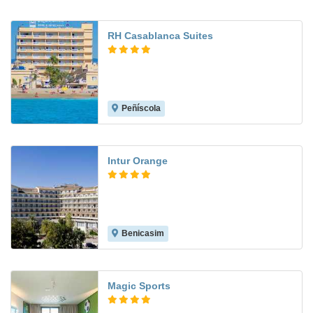
RH Casablanca Suites
Peñíscola
8.9
Intur Orange
Benicasim
7.2
Magic Sports