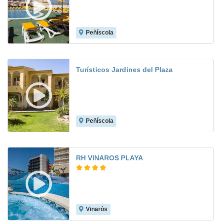
Peñíscola
8.6
Turísticos Jardines del Plaza
Peñíscola
7.8
RH VINAROS PLAYA
Vinaròs
8.6