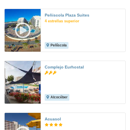
Peñiscola Plaza Suites
4 estrellas superior
Peñíscola
8.4
Complejo Eurhostal
Alcocéber
7.4
Acuasol