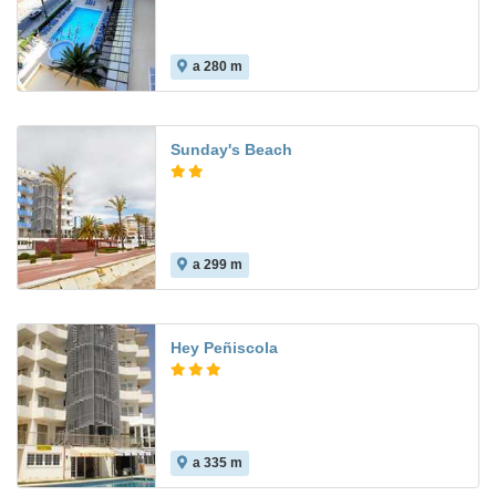
a 280 m
8.6
Sunday's Beach
a 299 m
6.2
Hey Peñiscola
a 335 m