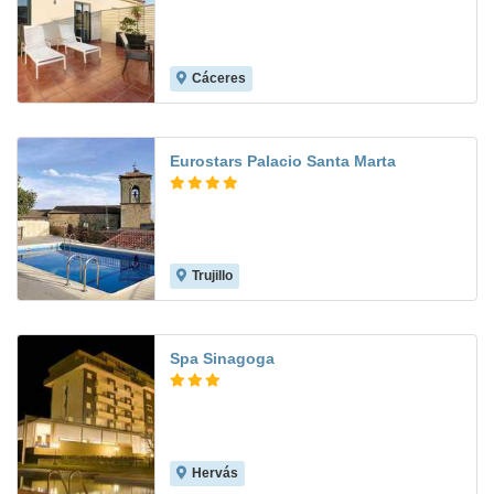
Cáceres
7.7
Eurostars Palacio Santa Marta
Trujillo
8.6
Spa Sinagoga
Hervás
8.8