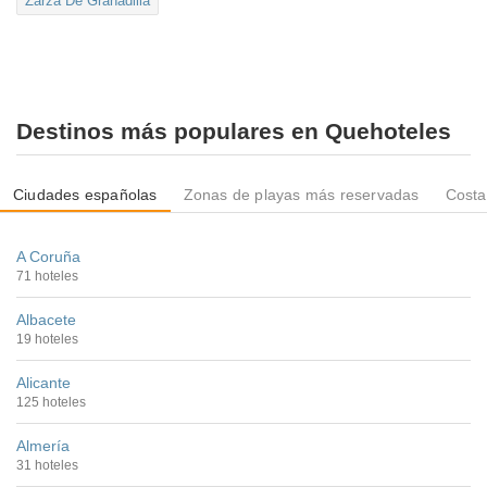
Zarza De Granadilla
Destinos más populares en Quehoteles
Ciudades españolas
Zonas de playas más reservadas
Costa
A Coruña
71 hoteles
Albacete
19 hoteles
Alicante
125 hoteles
Almería
31 hoteles