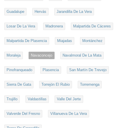
Guadalupe
Hervás
Jarandilla De La Vera
Losar De La Vera
Madronera
Malpartida De Cáceres
Malpartida De Plasencia
Miajadas
Montánchez
Moraleja
Navaconcejo
Navalmoral De La Mata
Pinofranqueado
Plasencia
San Martín De Trevejo
Sierra De Gata
Torrejón El Rubio
Torremenga
Trujillo
Valdastillas
Valle Del Jerte
Valverde Del Fresno
Villanueva De La Vera