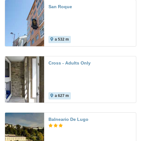
San Roque
a 532 m
Cross - Adults Only
a 627 m
Balneario De Lugo