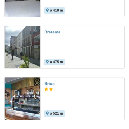
a 418 m
Bretema
a 475 m
Bríos
a 521 m