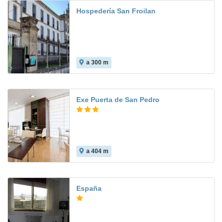
Hospedería San Froilan
a 300 m
Exe Puerta de San Pedro
a 404 m
7.8
España