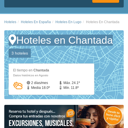
Hoteles
Hoteles En España
Hoteles En Lugo
Hoteles En Chantada
Hoteles en Chantada
3 hoteles
El tiempo en
Chantada
Datos históricos en Agosto
2 días/mes
Máx. 24.1º
Media 18.0º
Mín. 11.8º