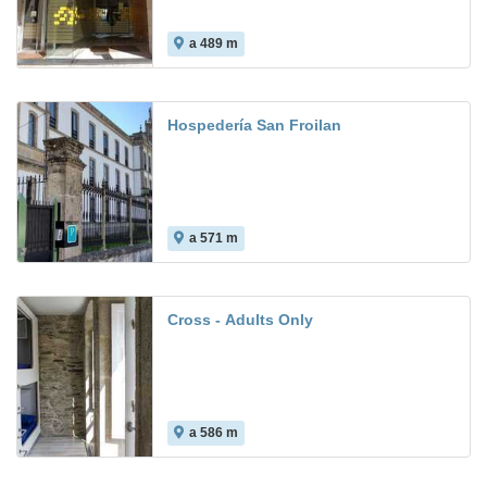
a 489 m
7.9
Hospedería San Froilan
a 571 m
Cross - Adults Only
a 586 m