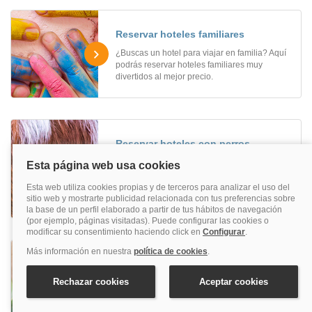
Reservar hoteles familiares
¿Buscas un hotel para viajar en familia? Aquí
podrás reservar hoteles familiares muy
divertidos al mejor precio.
Reservar hoteles con perros
Elige uno de los alojamientos con perros que
te aconsejamos y disfruta de tu mascota en
cualquier ocasión. Reserva uno de los hoteles
con perros y viaja con tu fiel y peludo amigo.
Hoteles adaptados a personas con
movilidad reducida
¿Estás buscando hoteles adaptados a
personas con movilidad reducida? Aquí