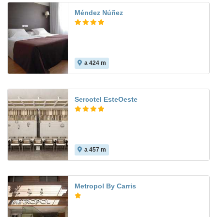
Méndez Núñez
a 424 m
7.7
Sercotel EsteOeste
a 457 m
Metropol By Carris