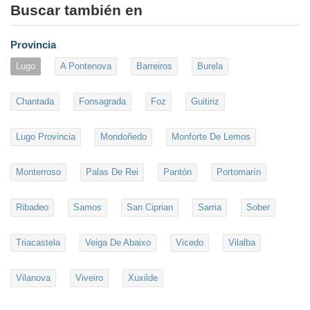
Buscar también en
Provincia
Lugo
A Pontenova
Barreiros
Burela
Chantada
Fonsagrada
Foz
Guitiriz
Lugo Provincia
Mondoñedo
Monforte De Lemos
Monterroso
Palas De Rei
Pantón
Portomarín
Ribadeo
Samos
San Ciprian
Sarria
Sober
Triacastela
Veiga De Abaixo
Vicedo
Vilalba
Vilanova
Viveiro
Xuxilde