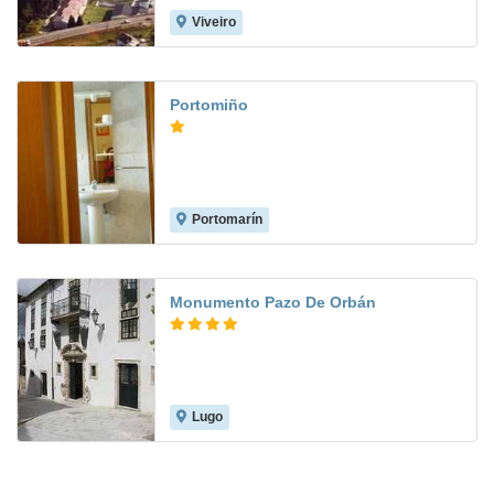
Viveiro
7.6
Portomiño
Portomarín
Monumento Pazo De Orbán
Lugo