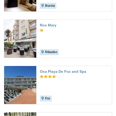
Burela
7.6
Ros Mary
Ribadeo
Oca Playa De Foz and Spa
Foz
9.2