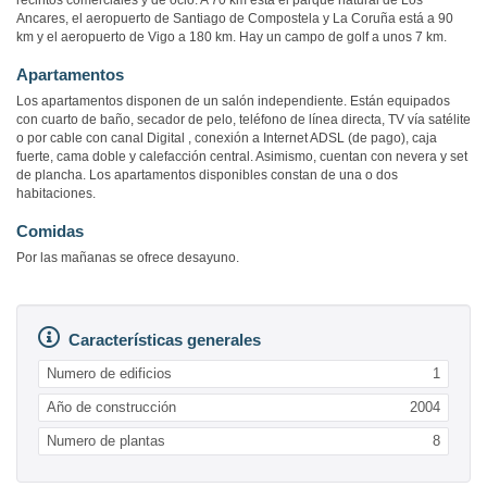
recintos comerciales y de ocio. A 70 km está el parque natural de Los
Ancares, el aeropuerto de Santiago de Compostela y La Coruña está a 90
km y el aeropuerto de Vigo a 180 km. Hay un campo de golf a unos 7 km.
Apartamentos
Los apartamentos disponen de un salón independiente. Están equipados
con cuarto de baño, secador de pelo, teléfono de línea directa, TV vía satélite
o por cable con canal Digital , conexión a Internet ADSL (de pago), caja
fuerte, cama doble y calefacción central. Asimismo, cuentan con nevera y set
de plancha. Los apartamentos disponibles constan de una o dos
habitaciones.
Comidas
Por las mañanas se ofrece desayuno.
Características generales
Numero de edificios
1
Año de construcción
2004
Numero de plantas
8