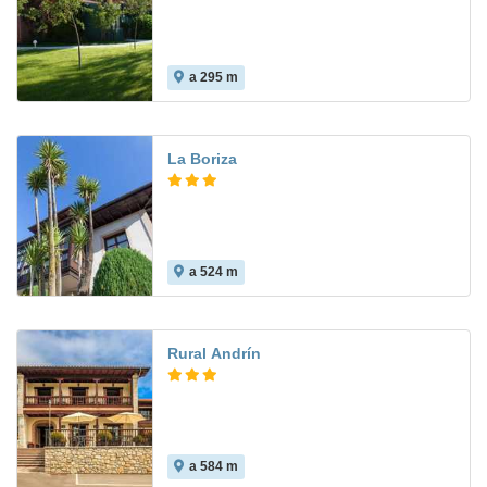
a 295 m
La Boriza
a 524 m
Rural Andrín
a 584 m