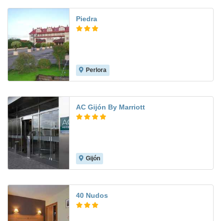
Piedra
Perlora
8.0
AC Gijón By Marriott
Gijón
8.5
40 Nudos