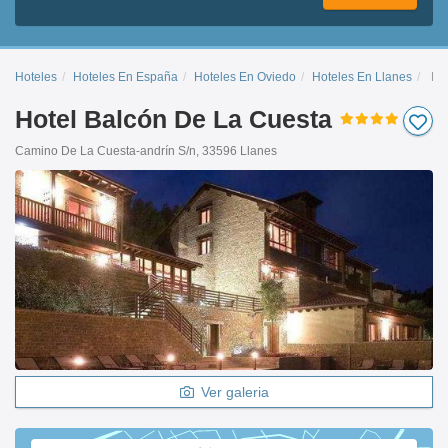
Hoteles
Hoteles En España
Hoteles En Oviedo
Hoteles En Llanes
Bal
Hotel Balcón De La Cuesta
Camino De La Cuesta-andrín S/n, 33596 Llanes
Ver galeria