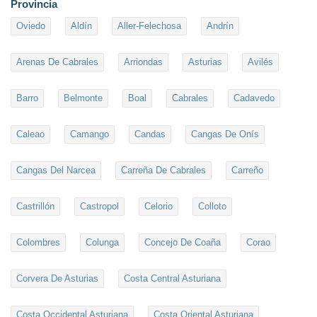
Provincia
Oviedo
Aldín
Aller-Felechosa
Andrín
Arenas De Cabrales
Arriondas
Asturias
Avilés
Barro
Belmonte
Boal
Cabrales
Cadavedo
Caleao
Camango
Candas
Cangas De Onís
Cangas Del Narcea
Carreña De Cabrales
Carreño
Castrillón
Castropol
Celorio
Colloto
Colombres
Colunga
Concejo De Coaña
Corao
Corvera De Asturias
Costa Central Asturiana
Costa Occidental Asturiana
Costa Oriental Asturiana