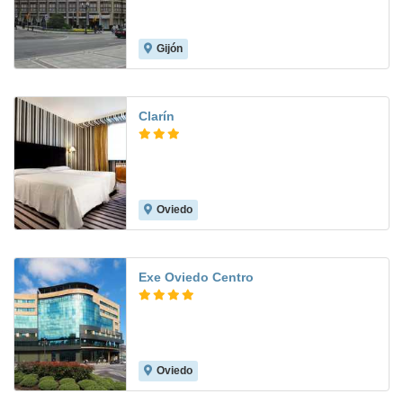
Gijón
7.4
Clarín
Oviedo
9.0
Exe Oviedo Centro
Oviedo
8.6