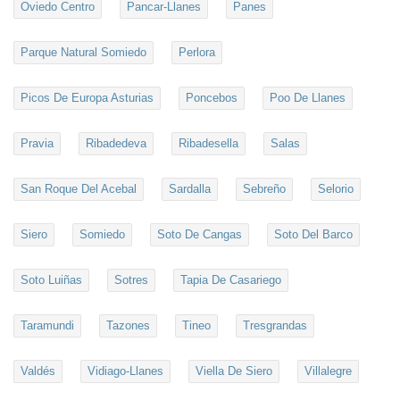
Oviedo Centro
Pancar-Llanes
Panes
Parque Natural Somiedo
Perlora
Picos De Europa Asturias
Poncebos
Poo De Llanes
Pravia
Ribadedeva
Ribadesella
Salas
San Roque Del Acebal
Sardalla
Sebreño
Selorio
Siero
Somiedo
Soto De Cangas
Soto Del Barco
Soto Luiñas
Sotres
Tapia De Casariego
Taramundi
Tazones
Tineo
Tresgrandas
Valdés
Vidiago-Llanes
Viella De Siero
Villalegre