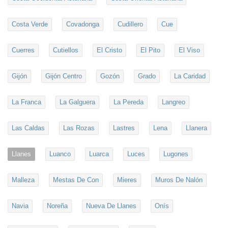
Costa Verde
Covadonga
Cudillero
Cue
Cuerres
Cutiellos
El Cristo
El Pito
El Viso
Gijón
Gijón Centro
Gozón
Grado
La Caridad
La Franca
La Galguera
La Pereda
Langreo
Las Caldas
Las Rozas
Lastres
Lena
Llanera
Llanes
Luanco
Luarca
Luces
Lugones
Malleza
Mestas De Con
Mieres
Muros De Nalón
Navia
Noreña
Nueva De Llanes
Onís