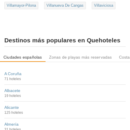
Villamayor-Pilona
Villanueva De Cangas
Villaviciosa
Destinos más populares en Quehoteles
Ciudades españolas
Zonas de playas más reservadas
Costa
A Coruña
71 hoteles
Albacete
19 hoteles
Alicante
125 hoteles
Almería
31 hoteles