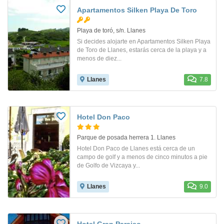
Apartamentos Silken Playa De Toro
Playa de toró, s/n. Llanes
Si decides alojarte en Apartamentos Silken Playa
de Toro de Llanes, estarás cerca de la playa y a
menos de diez...
Llanes
7.8
Hotel Don Paco
Parque de posada herrera 1. Llanes
Hotel Don Paco de Llanes está cerca de un
campo de golf y a menos de cinco minutos a pie
de Golfo de Vizcaya y...
Llanes
9.0
Hotel Gran Paraiso