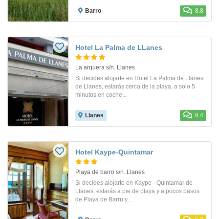
Barro
8.8
Hotel La Palma de LLanes
La arquera s/n. Llanes
Si decides alojarte en Hotel La Palma de Llanes
de Llanes, estarás cerca de la playa, a solo 5
minutos en coche...
Llanes
8.4
Hotel Kaype-Quintamar
Playa de barro s/n. Llanes
Si decides alojarte en Kaype - Quintamar de
Llanes, estarás a pie de playa y a pocos pasos
de Playa de Barru y...