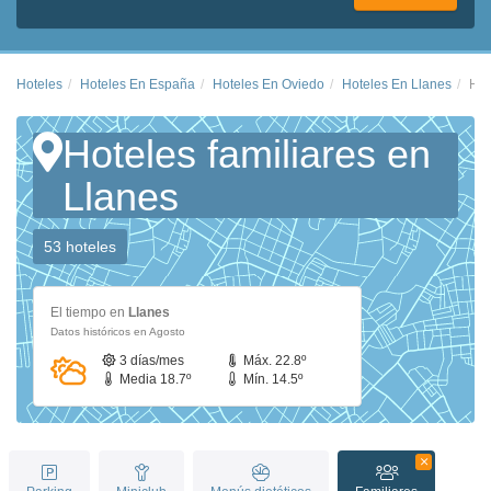
Hoteles
Hoteles En España
Hoteles En Oviedo
Hoteles En Llanes
Hot
Hoteles familiares en
Llanes
53 hoteles
El tiempo en
Llanes
Datos históricos en Agosto
3 días/mes
Máx. 22.8º
Media 18.7º
Mín. 14.5º