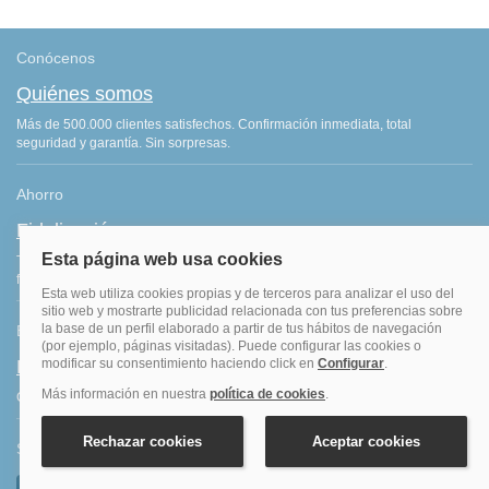
Conócenos
Quiénes somos
Más de 500.000 clientes satisfechos. Confirmación inmediata, total
seguridad y garantía. Sin sorpresas.
Ahorro
Fidelización
Tenemos el programa que te da más saldo por todas tus reservas
finalizadas. Consigue más por lo que ya haces: ¡viajar!
Blog de viajes
Blog hoteles y viajes
Consejos de viajes, ofertas de hoteles y últimas noticias del sector.
Síguenos