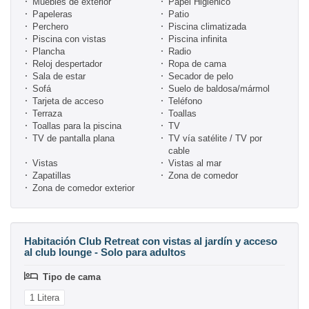
Muebles de exterior
Papel Higiénico
Papeleras
Patio
Perchero
Piscina climatizada
Piscina con vistas
Piscina infinita
Plancha
Radio
Reloj despertador
Ropa de cama
Sala de estar
Secador de pelo
Sofá
Suelo de baldosa/mármol
Tarjeta de acceso
Teléfono
Terraza
Toallas
Toallas para la piscina
TV
TV de pantalla plana
TV vía satélite / TV por
cable
Vistas
Vistas al mar
Zapatillas
Zona de comedor
Zona de comedor exterior
Habitación Club Retreat con vistas al jardín y acceso
al club lounge - Solo para adultos
Tipo de cama
1 Litera