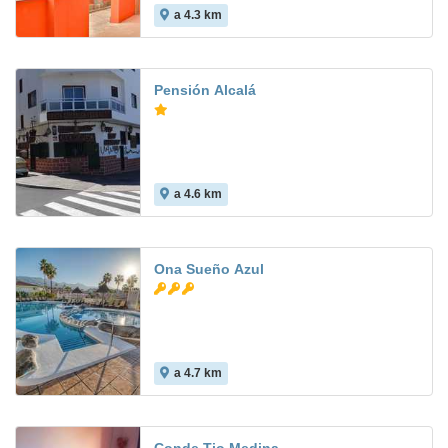
a 4.3 km
Pensión Alcalá
a 4.6 km
Ona Sueño Azul
a 4.7 km
9.7