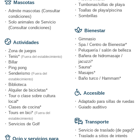
Mascotas
Tumbonas/sillas de playa
Toallas de playa/piscina
Admite mascotas (Consultar
Sombrillas
condiciones)
Solo animales de Servicio
(Consultar condiciones)
Bienestar
Gimnasio
Actividades
Spa / Centro de Bienestar*
Peluquería / salón de belleza
Zona de juegos
Bañera de hidromasaje /
Tenis*
(Fuera del establecimiento)
jacuzzi*
Billar
Sauna*
Ping pong
Masajes*
Senderismo
(Fuera del
Baño turco / Hammam*
establecimiento)
Biblioteca
Alquiler de bicicletas*
Accesible
Tour o clase sobre cultura
local*
Adaptado para sillas de ruedas
Clases de cocina*
Guiado auditivo
Tours en bici*
(Fuera del
establecimiento)
Transporte
Servicios de Golf
Servicio de traslado (de pago)*
Traslado a sitios de interés
Ocio y servicios para