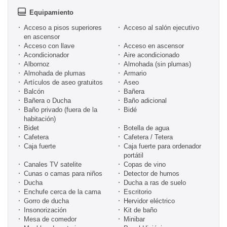
Equipamiento
Acceso a pisos superiores
Acceso al salón ejecutivo
en ascensor
Acceso con llave
Acceso en ascensor
Acondicionador
Aire acondicionado
Albornoz
Almohada (sin plumas)
Almohada de plumas
Armario
Artículos de aseo gratuitos
Aseo
Balcón
Bañera
Bañera o Ducha
Baño adicional
Baño privado (fuera de la
Bidé
habitación)
Bidet
Botella de agua
Cafetera
Cafetera / Tetera
Caja fuerte
Caja fuerte para ordenador
portátil
Canales TV satelite
Copas de vino
Cunas o camas para niños
Detector de humos
Ducha
Ducha a ras de suelo
Enchufe cerca de la cama
Escritorio
Gorro de ducha
Hervidor eléctrico
Insonorización
Kit de baño
Mesa de comedor
Minibar