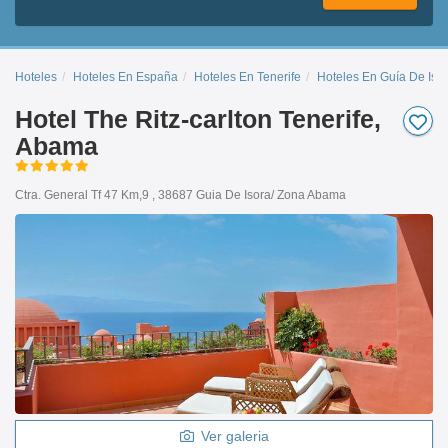
Hoteles
Hoteles En España
Hoteles En Tenerife
Hoteles En Guía De Iso
Hotel The Ritz-carlton Tenerife,
Abama
Ctra. General Tf 47 Km,9 , 38687 Guia De Isora/ Zona Abama
Ver galeria