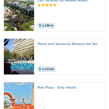
Las Terrazas De Abama Suites
a 146 m
Pierre and Vacances Marazul del Sur
a 2.8 km
Rok Plaza - Only Adults