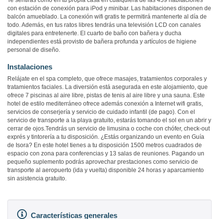
Te sentirás como en tu propia casa en cualquiera de las 459 habitaciones
con estación de conexión para iPod y minibar. Las habitaciones disponen de
balcón amueblado. La conexión wifi gratis te permitirá mantenerte al día de
todo. Además, en tus ratos libres tendrás una televisión LCD con canales
digitales para entretenerte. El cuarto de baño con bañera y ducha
independientes está provisto de bañera profunda y artículos de higiene
personal de diseño.
Instalaciones
Relájate en el spa completo, que ofrece masajes, tratamientos corporales y
tratamientos faciales. La diversión está asegurada en este alojamiento, que
ofrece 7 piscinas al aire libre, pistas de tenis al aire libre y una sauna. Este
hotel de estilo mediterráneo ofrece además conexión a Internet wifi gratis,
servicios de conserjería y servicio de cuidado infantil (de pago). Con el
servicio de transporte a la playa gratuito, estarás tomando el sol en un abrir y
cerrar de ojos.Tendrás un servicio de limusina o coche con chófer, check-out
exprés y tintorería a tu disposición. ¿Estás organizando un evento en Guía
de Isora? En este hotel tienes a tu disposición 1500 metros cuadrados de
espacio con zona para conferencias y 13 salas de reuniones. Pagando un
pequeño suplemento podrás aprovechar prestaciones como servicio de
transporte al aeropuerto (ida y vuelta) disponible 24 horas y aparcamiento
sin asistencia gratuito.
Características generales