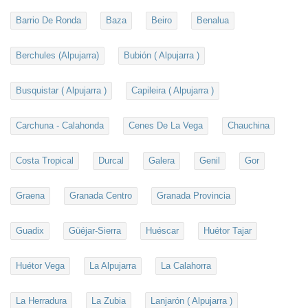
Barrio De Ronda
Baza
Beiro
Benalua
Berchules (Alpujarra)
Bubión ( Alpujarra )
Busquistar ( Alpujarra )
Capileira ( Alpujarra )
Carchuna - Calahonda
Cenes De La Vega
Chauchina
Costa Tropical
Durcal
Galera
Genil
Gor
Graena
Granada Centro
Granada Provincia
Guadix
Güéjar-Sierra
Huéscar
Huétor Tajar
Huétor Vega
La Alpujarra
La Calahorra
La Herradura
La Zubia
Lanjarón ( Alpujarra )