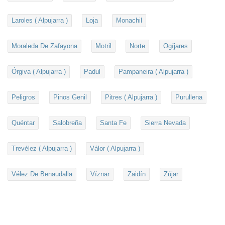
Laroles ( Alpujarra )
Loja
Monachil
Moraleda De Zafayona
Motril
Norte
Ogíjares
Órgiva ( Alpujarra )
Padul
Pampaneira ( Alpujarra )
Peligros
Pinos Genil
Pitres ( Alpujarra )
Purullena
Quéntar
Salobreña
Santa Fe
Sierra Nevada
Trevélez ( Alpujarra )
Válor ( Alpujarra )
Vélez De Benaudalla
Víznar
Zaidín
Zújar