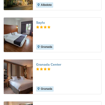
Albolote
7.5
Saylu
Granada
7.4
Granada Center
Granada
9.6