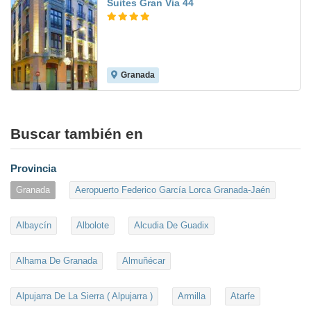
Suites Gran Via 44
Granada
7.9
Buscar también en
Provincia
Granada
Aeropuerto Federico García Lorca Granada-Jaén
Albaycín
Albolote
Alcudia De Guadix
Alhama De Granada
Almuñécar
Alpujarra De La Sierra ( Alpujarra )
Armilla
Atarfe