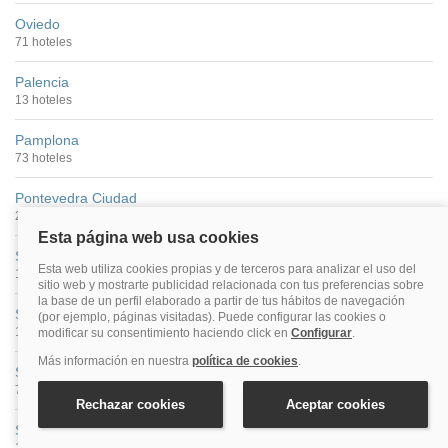
Oviedo
71 hoteles
Palencia
13 hoteles
Pamplona
73 hoteles
Pontevedra Ciudad
22 hoteles
Salamanca
100 hoteles
San Sebastián
149 hoteles
Santander
74 hoteles
Santiago De Compostela