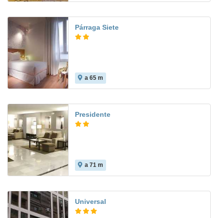
Párraga Siete
a 65 m
9.0
Presidente
a 71 m
8.2
Universal