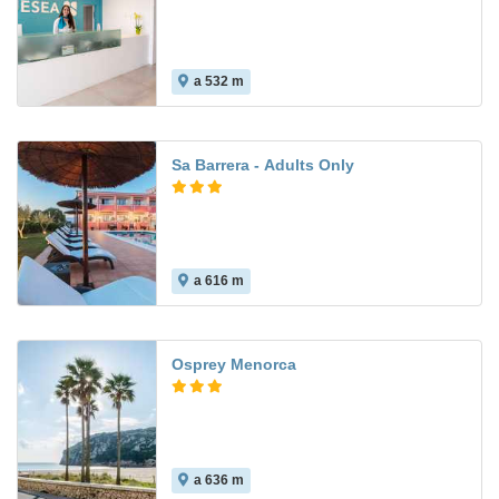
a 532 m
8.3
Sa Barrera - Adults Only
a 616 m
Osprey Menorca
a 636 m
7.4