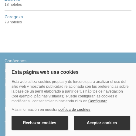
18 hoteles
Zaragoza
79 hoteles
Conócenos
Quiénes somos
Más de 500.000 clientes satisfechos. Confirmación inmediata, total
seguridad y garantía. Sin sorpresas.
Ahorro
Fidelización
Tenemos el programa que te da más saldo por todas tus reservas
finalizadas. Consigue más por lo que ya haces: ¡viajar!