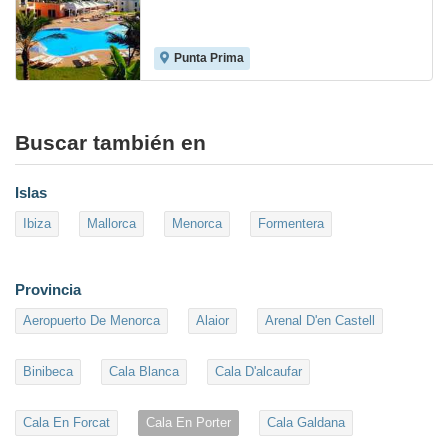
Punta Prima
8.0
Buscar también en
Islas
Ibiza
Mallorca
Menorca
Formentera
Provincia
Aeropuerto De Menorca
Alaior
Arenal D'en Castell
Binibeca
Cala Blanca
Cala D'alcaufar
Cala En Forcat
Cala En Porter
Cala Galdana