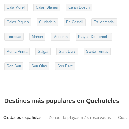
Cala Morell
Calan Blanes
Calan Bosch
Cales Piques
Ciudadela
Es Castell
Es Mercadal
Ferrerias
Mahon
Menorca
Playas De Fornells
Punta Prima
Salgar
Sant Lluís
Santo Tomas
Son Bou
Son Oleo
Son Parc
Destinos más populares en Quehoteles
Ciudades españolas
Zonas de playas más reservadas
Costa