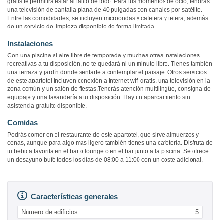
gratis te permitirá estar al tanto de todo. Para tus momentos de ocio, tendrás
una televisión de pantalla plana de 40 pulgadas con canales por satélite.
Entre las comodidades, se incluyen microondas y cafetera y tetera, además
de un servicio de limpieza disponible de forma limitada.
Instalaciones
Con una piscina al aire libre de temporada y muchas otras instalaciones
recreativas a tu disposición, no te quedará ni un minuto libre. Tienes también
una terraza y jardín donde sentarte a contemplar el paisaje. Otros servicios
de este apartotel incluyen conexión a Internet wifi gratis, una televisión en la
zona común y un salón de fiestas.Tendrás atención multilingüe, consigna de
equipaje y una lavandería a tu disposición. Hay un aparcamiento sin
asistencia gratuito disponible.
Comidas
Podrás comer en el restaurante de este apartotel, que sirve almuerzos y
cenas, aunque para algo más ligero también tienes una cafetería. Disfruta de
tu bebida favorita en el bar o lounge o en el bar junto a la piscina. Se ofrece
un desayuno bufé todos los días de 08:00 a 11:00 con un coste adicional.
Características generales
Numero de edificios
5