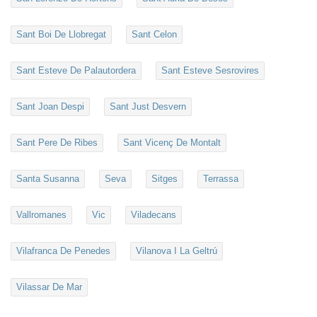
Sant Boi De Llobregat
Sant Celon
Sant Esteve De Palautordera
Sant Esteve Sesrovires
Sant Joan Despi
Sant Just Desvern
Sant Pere De Ribes
Sant Vicenç De Montalt
Santa Susanna
Seva
Sitges
Terrassa
Vallromanes
Vic
Viladecans
Vilafranca De Penedes
Vilanova I La Geltrú
Vilassar De Mar