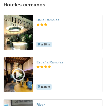
Hoteles cercanos
Dalia Ramblas
a 18 m
España Ramblas
a 35 m
River