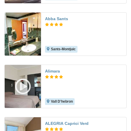
Abba Sants
Sants-Montjuic
8.7
Alimara
Vall D'hebron
8.1
ALEGRIA Caprici Verd