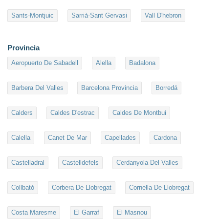
Sants-Montjuic
Sarrià-Sant Gervasi
Vall D'hebron
Provincia
Aeropuerto De Sabadell
Alella
Badalona
Barbera Del Valles
Barcelona Provincia
Borredá
Calders
Caldes D'estrac
Caldes De Montbui
Calella
Canet De Mar
Capellades
Cardona
Castelladral
Castelldefels
Cerdanyola Del Valles
Collbató
Corbera De Llobregat
Cornella De Llobregat
Costa Maresme
El Garraf
El Masnou