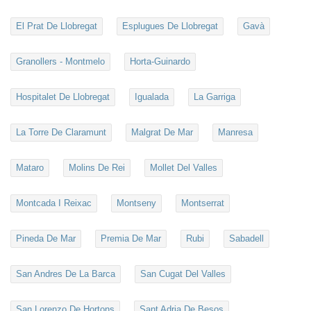
El Prat De Llobregat
Esplugues De Llobregat
Gavà
Granollers - Montmelo
Horta-Guinardo
Hospitalet De Llobregat
Igualada
La Garriga
La Torre De Claramunt
Malgrat De Mar
Manresa
Mataro
Molins De Rei
Mollet Del Valles
Montcada I Reixac
Montseny
Montserrat
Pineda De Mar
Premia De Mar
Rubi
Sabadell
San Andres De La Barca
San Cugat Del Valles
San Lorenzo De Hortons
Sant Adria De Besos