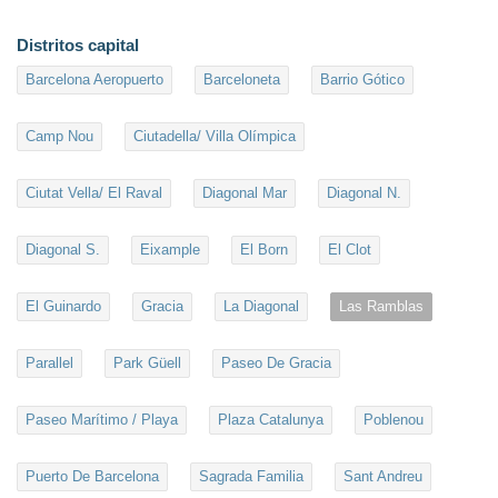
Distritos capital
Barcelona Aeropuerto
Barceloneta
Barrio Gótico
Camp Nou
Ciutadella/ Villa Olímpica
Ciutat Vella/ El Raval
Diagonal Mar
Diagonal N.
Diagonal S.
Eixample
El Born
El Clot
El Guinardo
Gracia
La Diagonal
Las Ramblas
Parallel
Park Güell
Paseo De Gracia
Paseo Marítimo / Playa
Plaza Catalunya
Poblenou
Puerto De Barcelona
Sagrada Familia
Sant Andreu