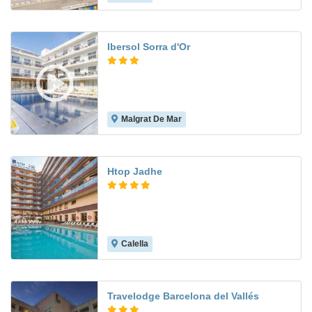
Ibersol Sorra d'Or
Malgrat De Mar
6.6
Htop Jadhe
Calella
8.2
Travelodge Barcelona del Vallés