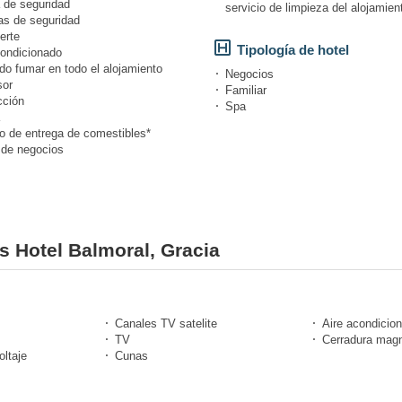
 de seguridad
servicio de limpieza del alojamien
s de seguridad
erte
Tipología de hotel
condicionado
do fumar en todo el alojamiento
Negocios
or
Familiar
cción
Spa
io de entrega de comestibles*
 de negocios
es Hotel Balmoral, Gracia
Canales TV satelite
Aire acondicio
TV
Cerradura magn
ltaje
Cunas