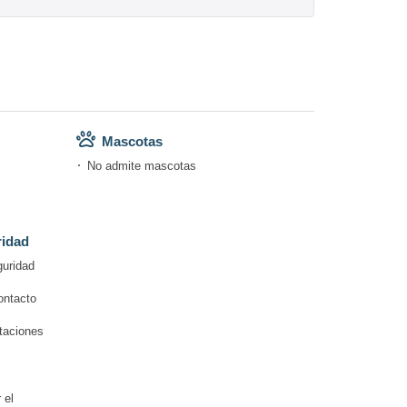
Mascotas
No admite mascotas
ridad
guridad
ontacto
itaciones
 el