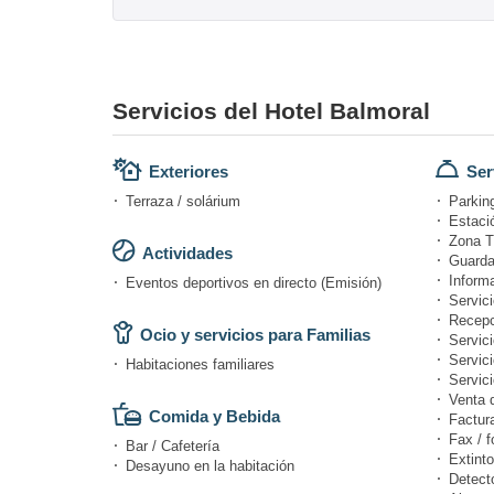
Servicios del Hotel Balmoral
Exteriores
Ser
Terraza / solárium
Parking
Estació
Zona T
Actividades
Guarda
Informa
Eventos deportivos en directo (Emisión)
Servici
Recepc
Ocio y servicios para Familias
Servic
Servic
Habitaciones familiares
Servici
Venta 
Comida y Bebida
Factur
Fax / f
Bar / Cafetería
Extinto
Desayuno en la habitación
Detect