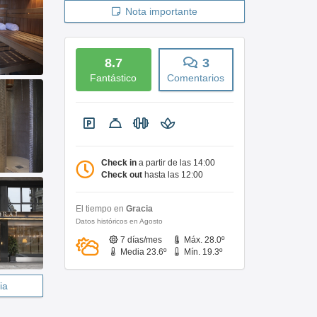
Nota importante
8.7
3
Fantástico
Comentarios
Check in
a partir de las 14:00
Check out
hasta las 12:00
El tiempo en
Gracia
Datos históricos en Agosto
7 días/mes
Máx. 28.0º
Media 23.6º
Mín. 19.3º
ia