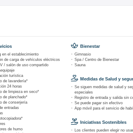
vicios
Bienestar
 en el establecimiento
Gimnasio
n de carga de vehículos eléctricos
Spa / Centro de Bienestar
V / salón de uso compartido
Sauna
equipaje
ción turística
Medidas de Salud y segu
o de lavandería*
ión 24 horas
Se siguen medidas de salud y se
io de limpieza en seco*
especiales
io de planchado*
Registro de entrada y salida sin c
o de conserjería
Se puede pagar sin efectivo
de entradas
App móvil para el servicio de hab
as
otocopiadora*
Iniciativas Sostenibles
res
ores de humo
Los clientes pueden elegir no usar