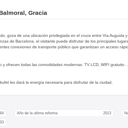
 Balmoral, Gracia
o, goza de una ubicación privilegiada en el cruce entre Vía Augusta y
anzas de Barcelona, el visitante puede disfrutar de los principales lug
entes conexiones de transporte público que garantizan un acceso rápido
nso y ofrecen todas las comodidades modernas: TV LCD, WIFI gratuito
fet les dará la energía necesaria para disfrutar de la ciudad,
64
Año de la ultima reforma
2013
N
03