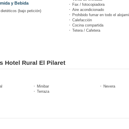
mida y Bebida
Fax / fotocopiadora
Aire acondicionado
ietéticos (bajo petición)
Prohibido fumar en todo el alojam
Calefacción
Cocina compartida
Tetera / Cafetera
 Hotel Rural El Pilaret
al
Minibar
Nevera
Terraza