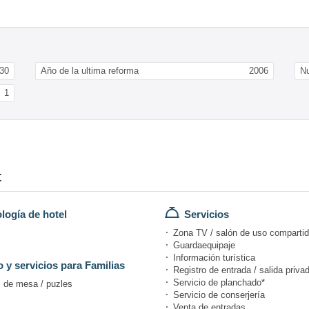
30
Año de la ultima reforma
2006
N
1
t
logía de hotel
Servicios
Zona TV / salón de uso comparti
Guardaequipaje
Información turística
 y servicios para Familias
Registro de entrada / salida priva
Servicio de planchado*
 de mesa / puzles
Servicio de conserjería
Venta de entradas