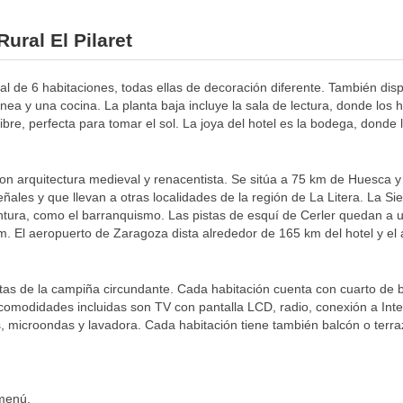
ural El Pilaret
tal de 6 habitaciones, todas ellas de decoración diferente. También disp
ea y una cocina. La planta baja incluye la sala de lectura, donde lo
libre, perfecta para tomar el sol. La joya del hotel es la bodega, donde
n arquitectura medieval y renacentista. Se sitúa a 75 km de Huesca y 
ales y que llevan a otras localidades de la región de La Litera. La Si
tura, como el barranquismo. Las pistas de esquí de Cerler quedan a 
 El aeropuerto de Zaragoza dista alrededor de 165 km del hotel y el
vistas de la campiña circundante. Cada habitación cuenta con cuarto d
 comodidades incluidas son TV con pantalla LCD, radio, conexión a Inter
, microondas y lavadora. Cada habitación tiene también balcón o terr
 menú.