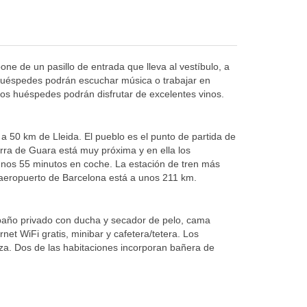
one de un pasillo de entrada que lleva al vestíbulo, a
s huéspedes podrán escuchar música o trabajar en
 los huéspedes podrán disfrutar de excelentes vinos.
a 50 km de Lleida. El pueblo es el punto de partida de
erra de Guara está muy próxima y en ella los
unos 55 minutos en coche. La estación de tren más
 aeropuerto de Barcelona está a unos 211 km.
e baño privado con ducha y secador de pelo, cama
net WiFi gratis, minibar y cafetera/tetera. Los
aza. Dos de las habitaciones incorporan bañera de