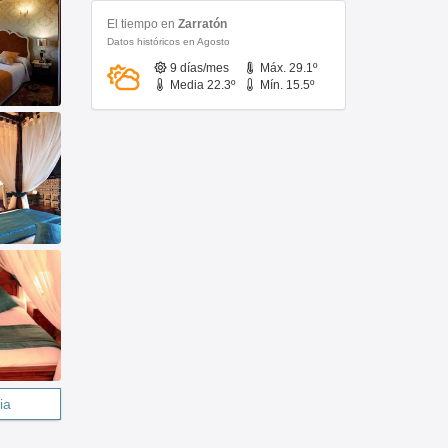
El tiempo en
Zarratón
Datos históricos en Agosto
9 días/mes
Máx. 29.1º
Media 22.3º
Mín. 15.5º
ia