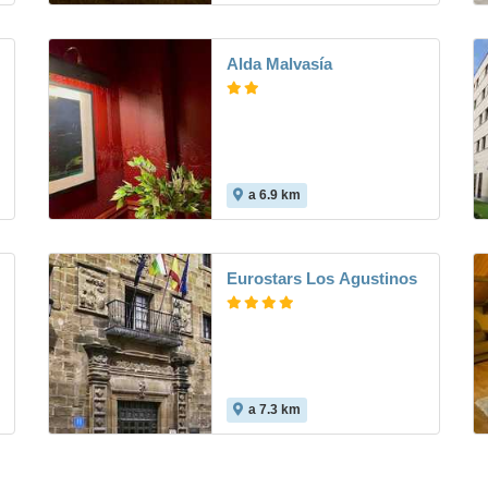
Alda Malvasía
a 6.9 km
Eurostars Los Agustinos
a 7.3 km
8.6