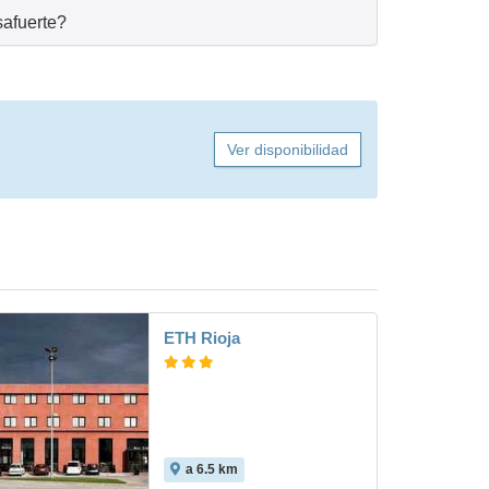
safuerte?
Ver disponibilidad
ETH Rioja
a 6.5 km
7.5