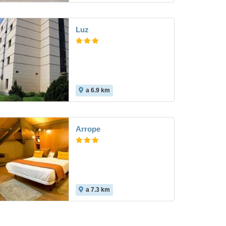
Luz
a 6.9 km
Arrope
a 7.3 km
8.8