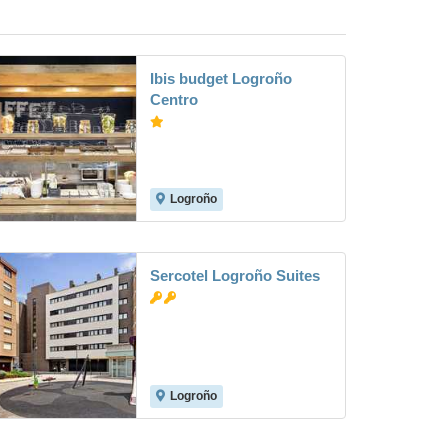
Ibis budget Logroño
Centro
Logroño
Sercotel Logroño Suites
Logroño
8.6