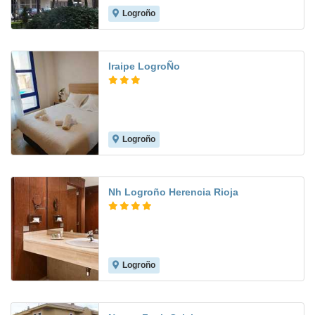
Logroño
8.4
Iraipe LogroÑo
Logroño
6.6
Nh Logroño Herencia Rioja
Logroño
9.1