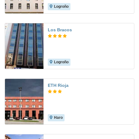
Logroño
7.9
Los Bracos
Logroño
9.1
ETH Rioja
Haro
7.5