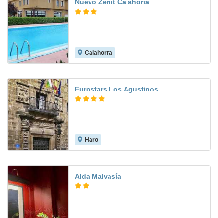
Nuevo Zenit Calahorra
Calahorra
5.5
Eurostars Los Agustinos
Haro
8.6
Alda Malvasía