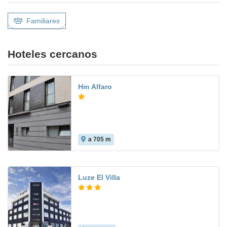
Familiares
Hoteles cercanos
Hm Alfaro
a 705 m
7.7
Luze El Villa