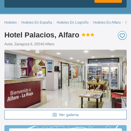
Hoteles
Hoteles En España
Hoteles En Logroño
Hoteles En Alfaro
Hot
Hotel Palacios, Alfaro
Avda. Zaragoza 6, 26540 Alfaro
Ver galeria