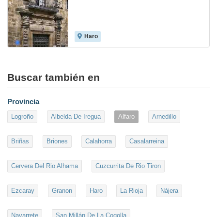
Haro
8.6
Buscar también en
Provincia
Logroño
Albelda De Iregua
Alfaro
Arnedillo
Briñas
Briones
Calahorra
Casalarreina
Cervera Del Rio Alhama
Cuzcurrita De Rio Tiron
Ezcaray
Granon
Haro
La Rioja
Nájera
Navarrete
San Millán De La Cogolla