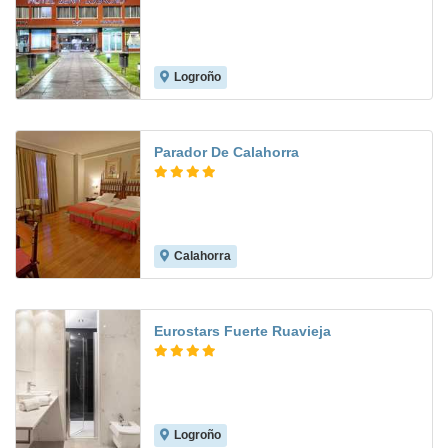
Logroño
7.9
Parador De Calahorra
Calahorra
8.6
Eurostars Fuerte Ruavieja
Logroño
9.5