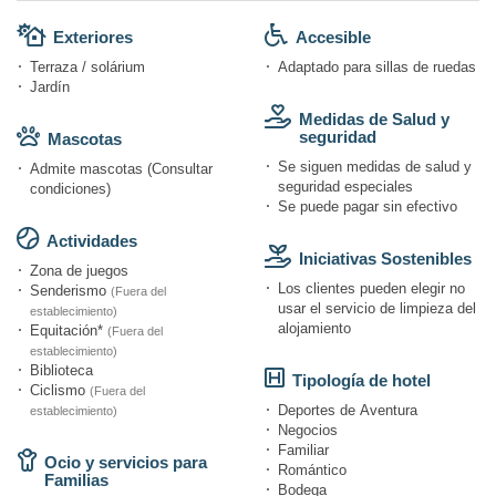
Exteriores
Accesible
Terraza / solárium
Adaptado para sillas de ruedas
Jardín
Medidas de Salud y
seguridad
Mascotas
Se siguen medidas de salud y
Admite mascotas (Consultar
seguridad especiales
condiciones)
Se puede pagar sin efectivo
Actividades
Iniciativas Sostenibles
Zona de juegos
Los clientes pueden elegir no
Senderismo
(Fuera del
usar el servicio de limpieza del
establecimiento)
alojamiento
Equitación*
(Fuera del
establecimiento)
Biblioteca
Tipología de hotel
Ciclismo
(Fuera del
Deportes de Aventura
establecimiento)
Negocios
Familiar
Ocio y servicios para
Romántico
Familias
Bodega