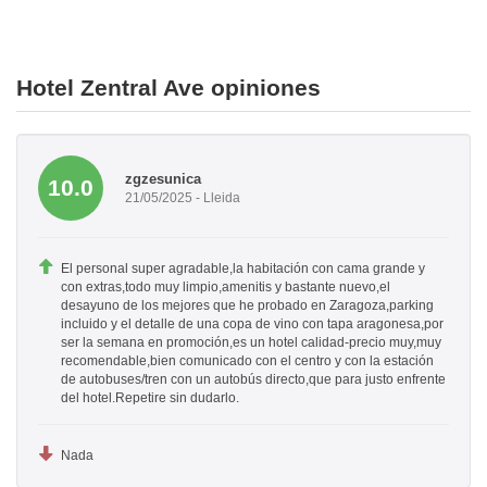
Hotel Zentral Ave opiniones
zgzesunica
10.0
21/05/2025 - Lleida
El personal super agradable,la habitación con cama grande y
con extras,todo muy limpio,amenitis y bastante nuevo,el
desayuno de los mejores que he probado en Zaragoza,parking
incluido y el detalle de una copa de vino con tapa aragonesa,por
ser la semana en promoción,es un hotel calidad-precio muy,muy
recomendable,bien comunicado con el centro y con la estación
de autobuses/tren con un autobús directo,que para justo enfrente
del hotel.Repetire sin dudarlo.
Nada