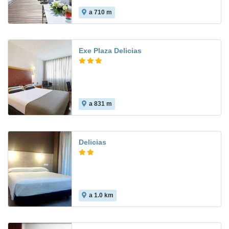
a 710 m
8.6
Exe Plaza Delicias
a 831 m
8.5
Delicias
a 1.0 km