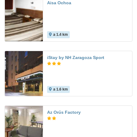
Aisa Ochoa
a 1.4 km
iStay by NH Zaragoza Sport
a 1.6 km
8.2
Az Orús Factory