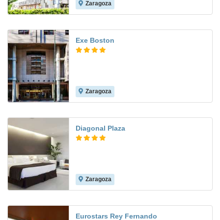
Zaragoza
7.7
Exe Boston
Zaragoza
8.7
Diagonal Plaza
Zaragoza
9.2
Eurostars Rey Fernando