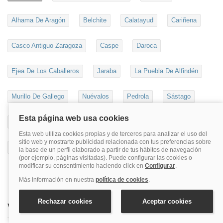
Alhama De Aragón
Belchite
Calatayud
Cariñena
Casco Antiguo Zaragoza
Caspe
Daroca
Ejea De Los Caballeros
Jaraba
La Puebla De Alfindén
Murillo De Gallego
Nuévalos
Pedrola
Sástago
Sos Del Rey Católico
Tarazona
Utebo
Zaragoza Provincia
Zuera
Visita nuestras webs temáticas