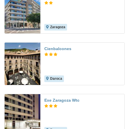
Zaragoza
7.0
Cienbalcones
Daroca
8.0
Exe Zaragoza Wtc