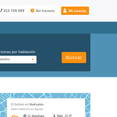
915 759 999
Ver horario
Mi cuenta
rsonas por habitación
Buscar
El tiempo en
Nuévalos
Datos históricos en Agosto
11 días/mes
Máx. 31.0º