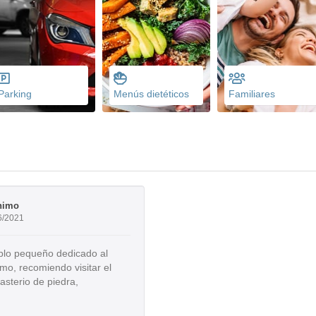
Parking
Menús dietéticos
Familiares
nimo
6/2021
lo pequeño dedicado al
smo, recomiendo visitar el
sterio de piedra,