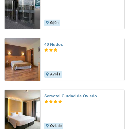
Gijón
8.5
40 Nudos
Avilés
8.8
Sercotel Ciudad de Oviedo
Oviedo
8.0