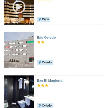
Gijón
8.9
Ibis Oviedo
Oviedo
7.4
Exe El Magistral
Oviedo
8.5