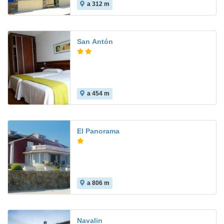
a 312 m
San Antón
a 454 m
El Panorama
a 806 m
Navalin