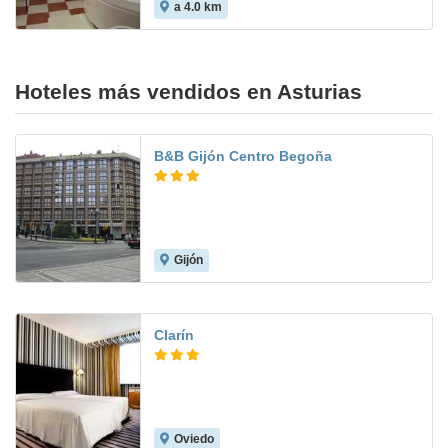
a 4.0 km
Hoteles más vendidos en Asturias
B&B Gijón Centro Begoña
Gijón
7.4
Clarín
Oviedo
9.0