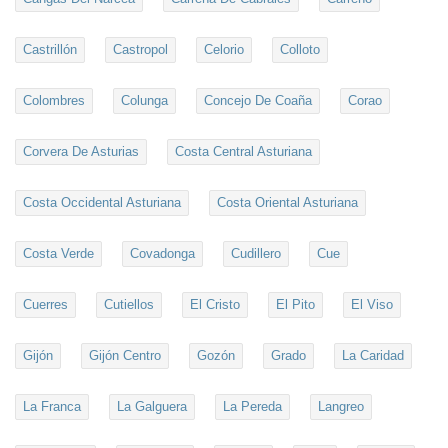
Castrillón
Castropol
Celorio
Colloto
Colombres
Colunga
Concejo De Coaña
Corao
Corvera De Asturias
Costa Central Asturiana
Costa Occidental Asturiana
Costa Oriental Asturiana
Costa Verde
Covadonga
Cudillero
Cue
Cuerres
Cutiellos
El Cristo
El Pito
El Viso
Gijón
Gijón Centro
Gozón
Grado
La Caridad
La Franca
La Galguera
La Pereda
Langreo