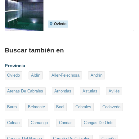
Oviedo
9.0
Buscar también en
Provincia
Oviedo
Aldín
Aller-Felechosa
Andrín
Arenas De Cabrales
Arriondas
Asturias
Avilés
Barro
Belmonte
Boal
Cabrales
Cadavedo
Caleao
Camango
Candas
Cangas De Onís
Cangas Del Narcea
Carreña De Cabrales
Carreño