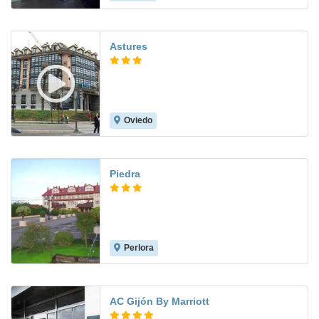
Astures
Oviedo
8.7
Piedra
Perlora
8.0
AC Gijón By Marriott