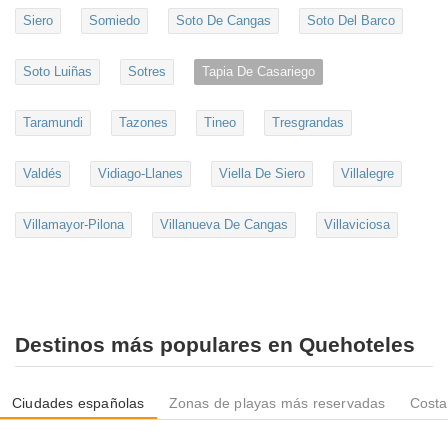
Siero
Somiedo
Soto De Cangas
Soto Del Barco
Soto Luiñas
Sotres
Tapia De Casariego
Taramundi
Tazones
Tineo
Tresgrandas
Valdés
Vidiago-Llanes
Viella De Siero
Villalegre
Villamayor-Pilona
Villanueva De Cangas
Villaviciosa
Destinos más populares en Quehoteles
Ciudades españolas
Zonas de playas más reservadas
Costa