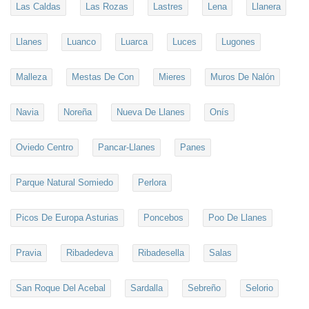
Las Caldas
Las Rozas
Lastres
Lena
Llanera
Llanes
Luanco
Luarca
Luces
Lugones
Malleza
Mestas De Con
Mieres
Muros De Nalón
Navia
Noreña
Nueva De Llanes
Onís
Oviedo Centro
Pancar-Llanes
Panes
Parque Natural Somiedo
Perlora
Picos De Europa Asturias
Poncebos
Poo De Llanes
Pravia
Ribadedeva
Ribadesella
Salas
San Roque Del Acebal
Sardalla
Sebreño
Selorio