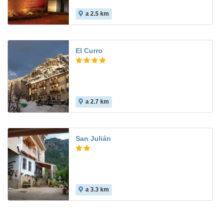
a 2.5 km
El Curro
a 2.7 km
9.7
San Julián
a 3.3 km