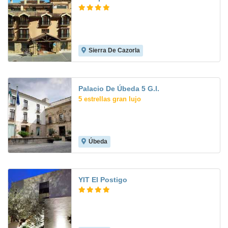
Sierra De Cazorla
8.7
Palacio De Úbeda 5 G.l.
5 estrellas gran lujo
Úbeda
8.7
YIT El Postigo