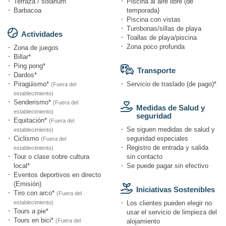
Terraza / solárium
Piscina al aire libre (de
Barbacoa
temporada)
Piscina con vistas
Tumbonas/sillas de playa
Actividades
Toallas de playa/piscina
Zona poco profunda
Zona de juegos
Billar*
Ping pong*
Transporte
Dardos*
Piragüismo*
Servicio de traslado (de pago)*
(Fuera del
establecimiento)
Senderismo*
(Fuera del
Medidas de Salud y
establecimiento)
seguridad
Equitación*
(Fuera del
Se siguen medidas de salud y
establecimiento)
Ciclismo
seguridad especiales
(Fuera del
Registro de entrada y salida
establecimiento)
Tour o clase sobre cultura
sin contacto
local*
Se puede pagar sin efectivo
Eventos deportivos en directo
(Emisión)
Iniciativas Sostenibles
Tiro con arco*
(Fuera del
establecimiento)
Los clientes pueden elegir no
Tours a pie*
usar el servicio de limpieza del
Tours en bici*
(Fuera del
alojamiento