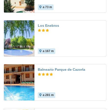
a 73 m
8.5
Los Enebros
a 167 m
8.8
Balneario Parque de Cazorla
a 281 m
7.9