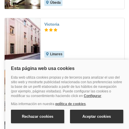
Úbeda
8.4
Victoria
Linares
8.1
Del Val
Andújar
6.8
Sierra De Cazorla and Spa 3*