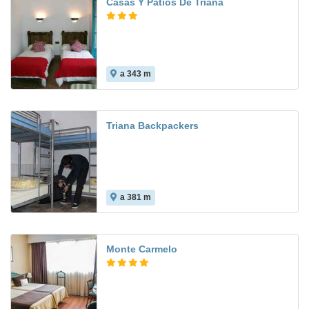
Casas Y Patios De Triana
a 343 m
Triana Backpackers
a 381 m
Monte Carmelo