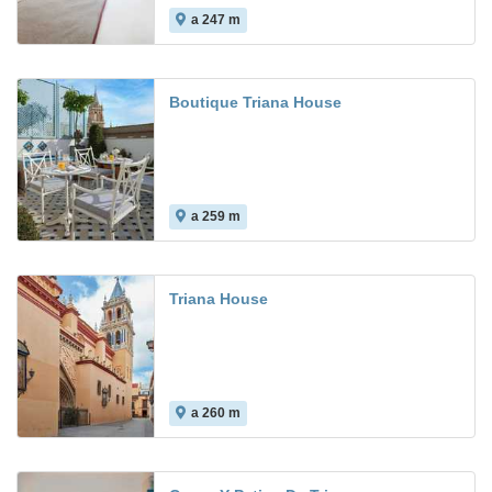
a 247 m
9.3
Boutique Triana House
a 259 m
Triana House
a 260 m