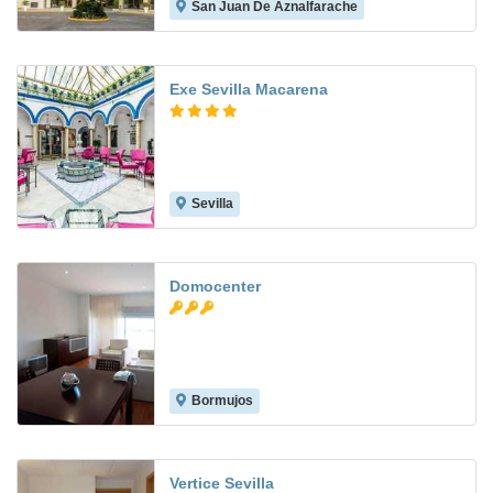
San Juan De Aznalfarache
8.5
Exe Sevilla Macarena
Sevilla
7.9
Domocenter
Bormujos
7.1
Vertice Sevilla