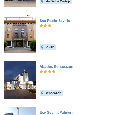
Isla De La Cartuja
8.9
San Pablo Sevilla
Sevilla
8.4
Abades Benacazon
Benacazón
8.0
Exe Sevilla Palmera