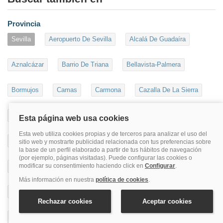
Provincia
Sevilla
Aeropuerto De Sevilla
Alcalá De Guadaíra
Aznalcázar
Barrio De Triana
Bellavista-Palmera
Bormujos
Camas
Carmona
Cazalla De La Sierra
Centro Histórico Sevilla
Constantina
Dos Hermanas
Écija
El Cuervo De Sevilla
Estadio Benito Villamarín
Isla De La Cartuja
Isla Mágica
La Puebla De Los Infantes
La Rinconada
Las Cabezas De San Juan
Lebrija