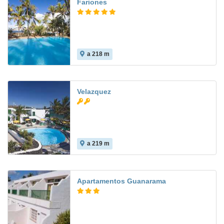
Fariones
a 218 m
7.3
Velazquez
a 219 m
Apartamentos Guanarama