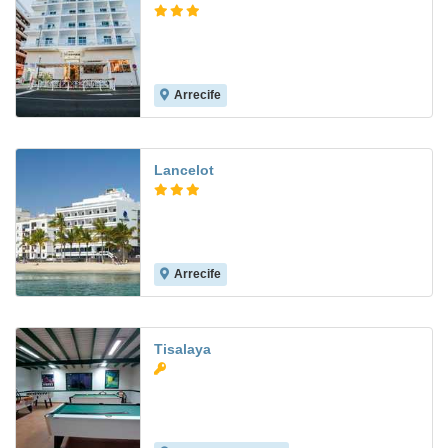
Arrecife
7.5
Lancelot
Arrecife
8.7
Tisalaya