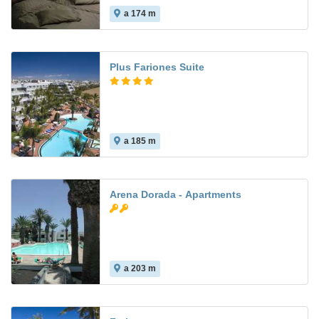
a 174 m
Plus Fariones Suite
a 185 m
Arena Dorada - Apartments
a 203 m
7.8