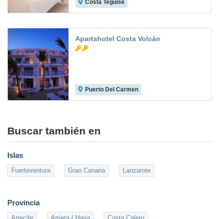
Costa Teguise
7.0
Apartahotel Costa Volcán
Puerto Del Carmen
4.8
Buscar también en
Islas
Fuerteventura
Gran Canaria
Lanzarote
Provincia
Arrecife
Arrieta / Haria
Costa Calero