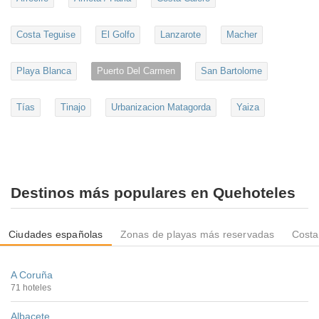
Costa Teguise
El Golfo
Lanzarote
Macher
Playa Blanca
Puerto Del Carmen
San Bartolome
Tías
Tinajo
Urbanizacion Matagorda
Yaiza
Destinos más populares en Quehoteles
Ciudades españolas
Zonas de playas más reservadas
Costa
A Coruña
71 hoteles
Albacete