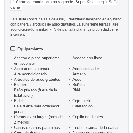
1 Cama de matrimonio muy grande (Super-King size) + Sofá
cama
Esta suite consta de sala de estar, 1 dormitorio independiente y baño
con bañera y artículos de aseo gratuitos. La suite tiene terraza, aire
acondicionado, minibar y TV de pantalla plana. La propiedad tiene
2 camas.
Equipamiento
Acceso a pisos superiores
Acceso con llave
en ascensor
Acceso en ascensor
Acondicionador
Aire acondicionado
Armario
Artículos de aseo gratuitos
Aseo
Balcón
Bañera
Baño privado (fuera de la
Bidé
habitación)
Bidet
Caja fuerte
Caja fuerte para ordenador
Calefacción
portátil
Camas extra largas (más de
Cepillo de dientes
2 metros)
Cunas o camas para niños
Enchufe cerca de la cama
Gorro de ducha
Juegos de mesa/puzles