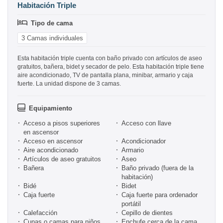
Habitación Triple
Tipo de cama
3 Camas individuales
Esta habitación triple cuenta con baño privado con artículos de aseo
gratuitos, bañera, bidet y secador de pelo. Esta habitación triple tiene
aire acondicionado, TV de pantalla plana, minibar, armario y caja
fuerte. La unidad dispone de 3 camas.
Equipamiento
Acceso a pisos superiores
Acceso con llave
en ascensor
Acceso en ascensor
Acondicionador
Aire acondicionado
Armario
Artículos de aseo gratuitos
Aseo
Bañera
Baño privado (fuera de la
habitación)
Bidé
Bidet
Caja fuerte
Caja fuerte para ordenador
portátil
Calefacción
Cepillo de dientes
Cunas o camas para niños
Enchufe cerca de la cama