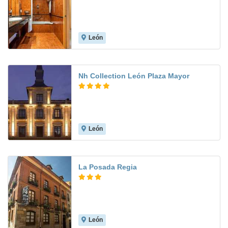
León
8.3
Nh Collection León Plaza Mayor
León
9.7
La Posada Regia
León
8.5