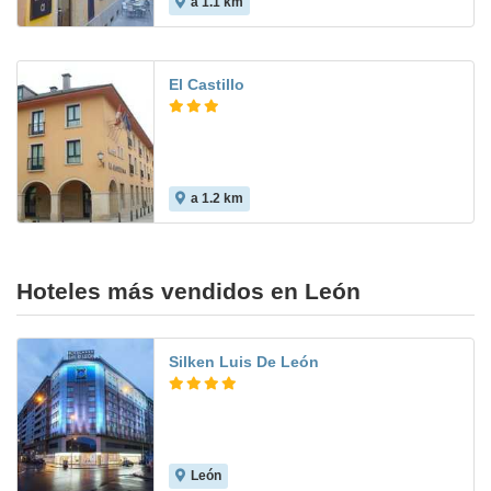
a 1.1 km
El Castillo
a 1.2 km
8.1
Hoteles más vendidos en León
Silken Luis De León
León
8.3