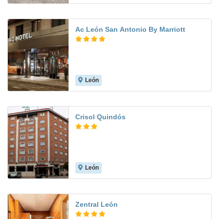
Ac León San Antonio By Marriott
León
8.8
Crisol Quindós
León
7.0
Zentral León