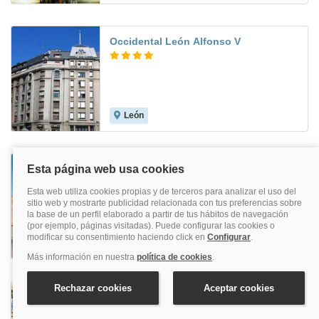
Occidental León Alfonso V
León
8.2
Eurostars Vía de la Plata
Astorga
Hospedería Pax