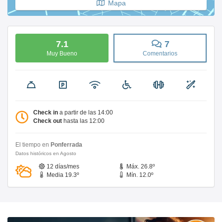
Mapa
7.1
7
Muy Bueno
Comentarios
Check in
a partir de las 14:00
Check out
hasta las 12:00
El tiempo en
Ponferrada
Datos históricos en Agosto
12 días/mes
Máx. 26.8º
Media 19.3º
Mín. 12.0º