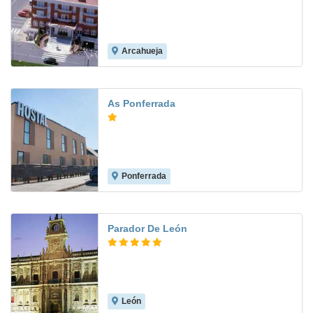
Arcahueja
9.4
As Ponferrada
Ponferrada
Parador De León
León
9.3