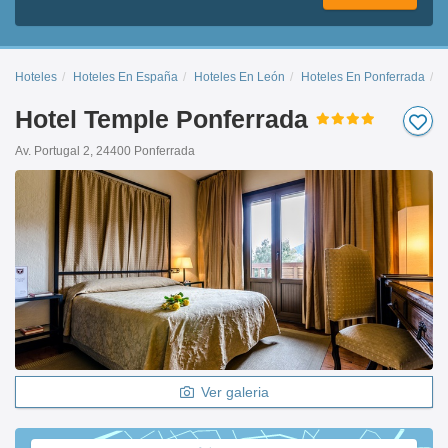
Hoteles
Hoteles En España
Hoteles En León
Hoteles En Ponferrada
H
Hotel Temple Ponferrada
Av. Portugal 2, 24400 Ponferrada
Ver galeria