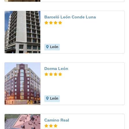
Barceló León Conde Luna
León
7.3
Dorma León
León
7.7
Camino Real