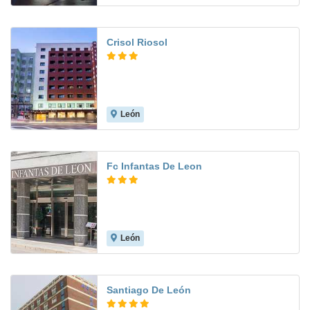
Crisol Riosol
León
7.8
Fc Infantas De Leon
León
8.9
Santiago De León