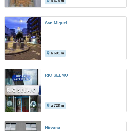
a 674 m
7.8
San Miguel
a 691 m
RIO SELMO
a 728 m
Nirvana