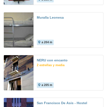
Muralla Leonesa
a 204 m
NERU con encanto
2 estrellas y media
a 205 m
San Francisco De Asis - Hostel