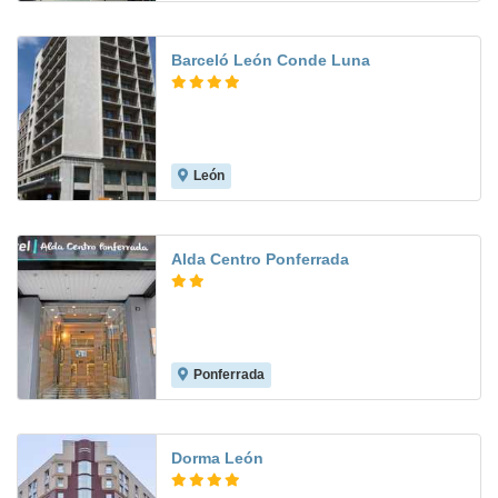
Barceló León Conde Luna
León
7.3
Alda Centro Ponferrada
Ponferrada
7.8
Dorma León