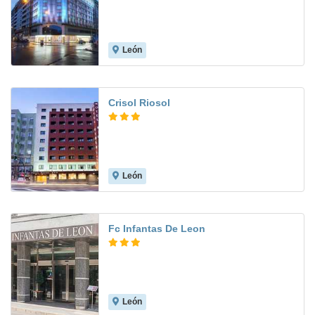
León
8.3
Crisol Riosol
León
7.8
Fc Infantas De Leon
León
8.9