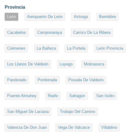
Provincia
León
Aeropuerto De León
Astorga
Bembibre
Cacabelos
Camponaraya
Carrizo De La Ribera
Crémenes
La Bañeza
La Portela
León Provincia
Los Llanos De Valdeón
Luyego
Molinaseca
Pandorado
Ponferrada
Posada De Valdeón
Puente Almuhey
Riaño
Sahagún
San Isidro
San Miguel De Laciana
Trobajo Del Camino
Valencia De Don Juan
Vega De Valcarce
Villablino