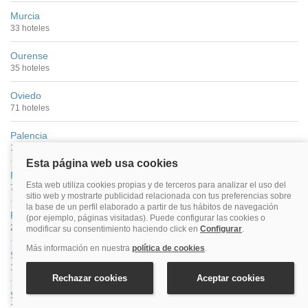
Murcia
33 hoteles
Ourense
35 hoteles
Oviedo
71 hoteles
Palencia
13 hoteles
Pamplona
73 hoteles
Pontevedra Ciudad
22 hoteles
Salamanca
100 hoteles
San Sebastián
149 hoteles