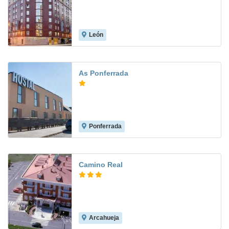
León
7.7
As Ponferrada
Ponferrada
Camino Real
Arcahueja
9.4