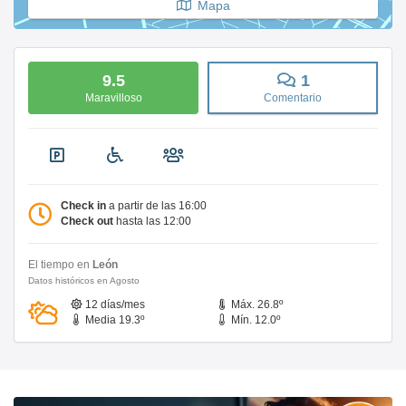
Mapa
9.5
1
Maravilloso
Comentario
Check in
a partir de las 16:00
Check out
hasta las 12:00
El tiempo en
León
Datos históricos en Agosto
12 días/mes
Máx. 26.8º
Media 19.3º
Mín. 12.0º