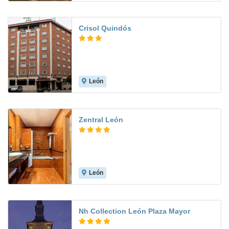
Crisol Quindós
León
7.0
Zentral León
León
8.3
Nh Collection León Plaza Mayor