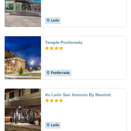
León
8.6
Temple Ponferrada
Ponferrada
7.1
Ac León San Antonio By Marriott
León
8.8