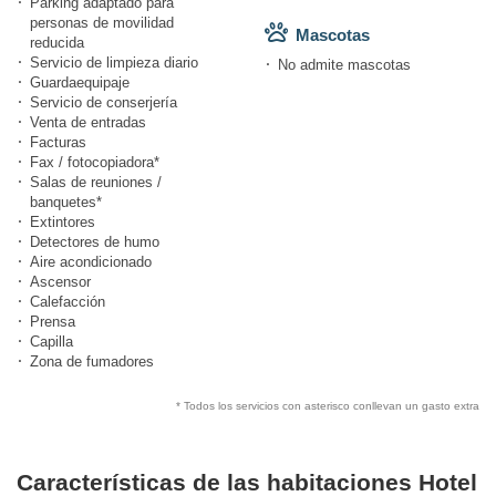
Parking adaptado para
personas de movilidad
Mascotas
reducida
Servicio de limpieza diario
No admite mascotas
Guardaequipaje
Servicio de conserjería
Venta de entradas
Facturas
Fax / fotocopiadora*
Salas de reuniones /
banquetes*
Extintores
Detectores de humo
Aire acondicionado
Ascensor
Calefacción
Prensa
Capilla
Zona de fumadores
* Todos los servicios con asterisco conllevan un gasto extra
Características de las habitaciones Hotel