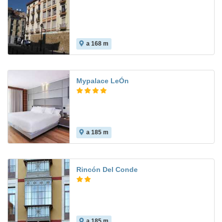
a 168 m
Mypalace LeÓn
a 185 m
Rincón Del Conde
a 185 m