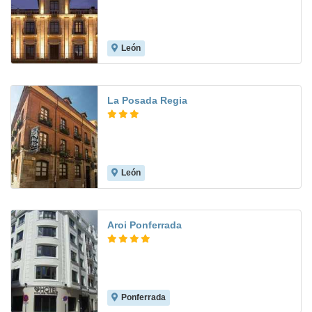
León
9.7
La Posada Regia
León
8.5
Aroi Ponferrada
Ponferrada
8.6