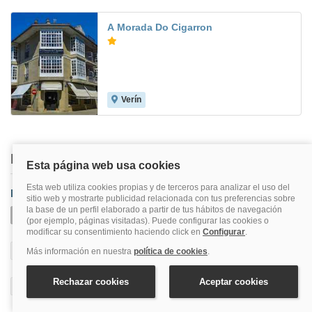
A Morada Do Cigarron
Verín
Buscar también en
Provincia
Ourense
A Vilavella
Allariz
Arnoia
Carballiño
Castro Caldelas
Celanova
Estación De Montaña Manzaneda
Lobios
Maceda