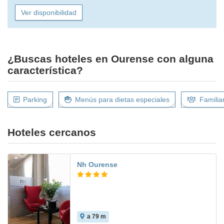
Ver disponibilidad
¿Buscas hoteles en Ourense con alguna
característica?
Parking
Menús para dietas especiales
Familia
Hoteles cercanos
Nh Ourense
a 79 m
8.7