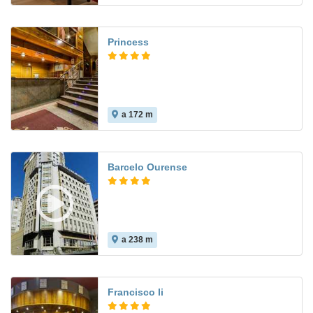
Princess
a 172 m
7.9
Barcelo Ourense
a 238 m
8.5
Francisco Ii