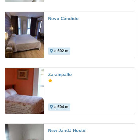
Novo Cándido
a 602 m
Zarampallo
a 604 m
New JandJ Hostel