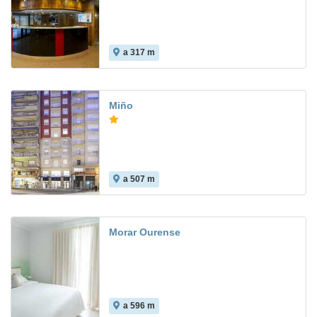
a 317 m
8.2
Miño
a 507 m
Morar Ourense
a 596 m