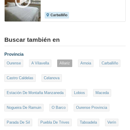
Carballiño
7.2
Buscar también en
Provincia
Ourense
A Vilavella
Allariz
Arnoia
Carballiño
Castro Caldelas
Celanova
Estación De Montaña Manzaneda
Lobios
Maceda
Nogueira De Ramuin
O Barco
Ourense Provincia
Parada De Sil
Puebla De Trives
Taboadela
Verín