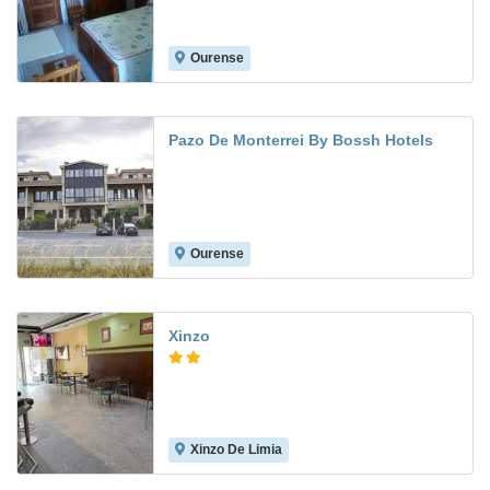
Ourense
8.7
Pazo De Monterrei By Bossh Hotels
Ourense
Xinzo
Xinzo De Limia