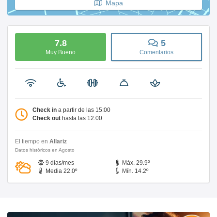
Mapa
7.8
5
Muy Bueno
Comentarios
Check in
a partir de las 15:00
Check out
hasta las 12:00
El tiempo en
Allariz
Datos históricos en Agosto
9 días/mes
Máx. 29.9º
Media 22.0º
Mín. 14.2º