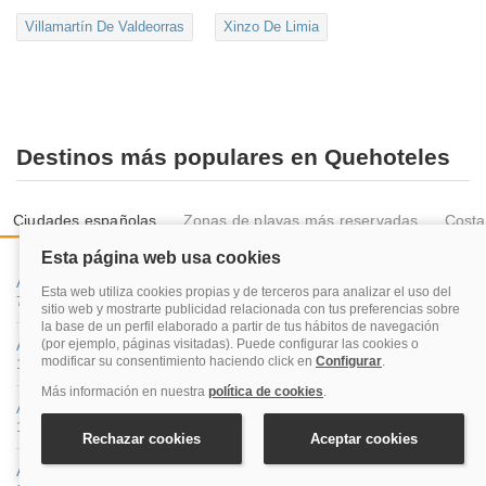
Villamartín De Valdeorras
Xinzo De Limia
Destinos más populares en Quehoteles
Ciudades españolas
Zonas de playas más reservadas
Costa
A Coruña
71 hoteles
Albacete
19 hoteles
Alicante
125 hoteles
Almería