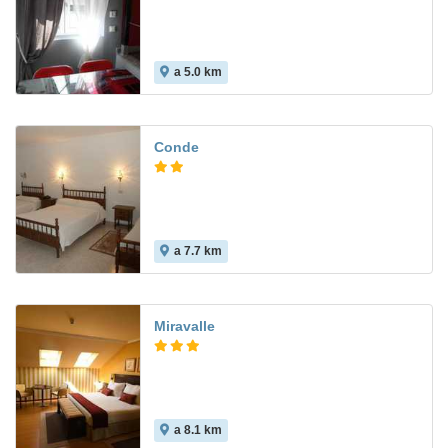
a 5.0 km
Conde
a 7.7 km
Miravalle
a 8.1 km