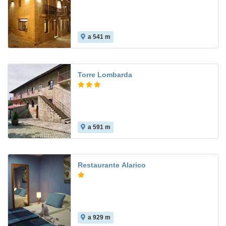
a 541 m
Torre Lombarda
a 591 m
Restaurante Alarico
a 929 m