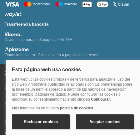
Transferencia bancaria
Divide tu compra en 3 pagos al 0% TAE
Financia hasta en 12 meses o en 4 pagos sin intereses
Nota legal y condiciones de uso de la página web
Política de Cookies
Política de Privacidad
Condiciones Generales de Contratación
Información Legal sobre Mercados en Línea
Quehoteles.com - Especialistas en hoteles © Copyright Veturis Travel S.A.
Todos los derechos reservados. Autorización nº I-AV0000879.4 Tel: +34
915759999