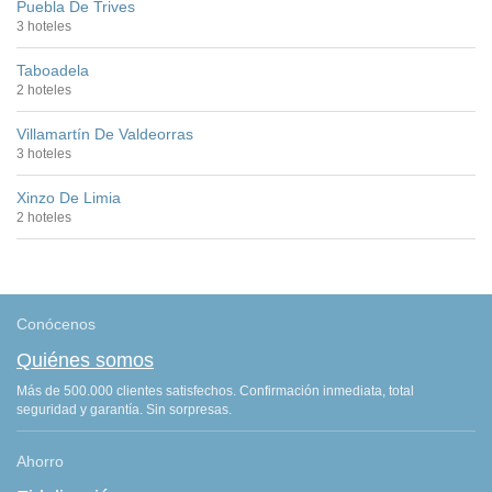
Puebla De Trives
3 hoteles
Taboadela
2 hoteles
Villamartín De Valdeorras
3 hoteles
Xinzo De Limia
2 hoteles
Conócenos
Quiénes somos
Más de 500.000 clientes satisfechos. Confirmación inmediata, total
seguridad y garantía. Sin sorpresas.
Ahorro