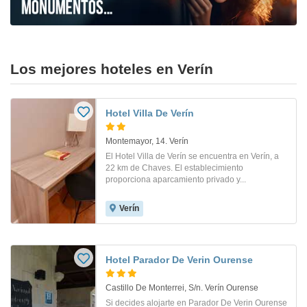
Los mejores hoteles en Verín
Hotel Villa De Verín
Montemayor, 14. Verín
El Hotel Villa de Verín se encuentra en Verín, a
22 km de Chaves. El establecimiento
proporciona aparcamiento privado y...
Verín
Hotel Parador De Verin Ourense
Castillo De Monterrei, S/n. Verín Ourense
Si decides alojarte en Parador De Verin Ourense