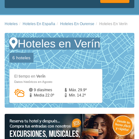
Hoteles
Hoteles En España
Hoteles En Ourense
Hoteles En Verín
Hoteles en Verín
6 hoteles
El tiempo en
Verín
Datos históricos en Agosto
9 días/mes
Máx. 29.9º
Media 22.0º
Mín. 14.2º