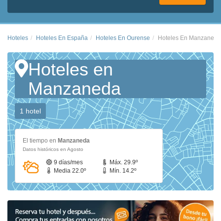
Hoteles
Hoteles En España
Hoteles En Ourense
Hoteles En Manzaneda
Hoteles en
Manzaneda
1 hotel
El tiempo en
Manzaneda
Datos históricos en Agosto
9 días/mes
Máx. 29.9º
Media 22.0º
Mín. 14.2º