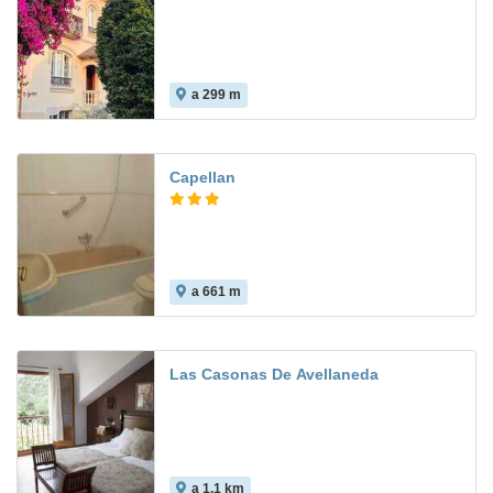
a 299 m
Capellan
a 661 m
Las Casonas De Avellaneda
a 1.1 km