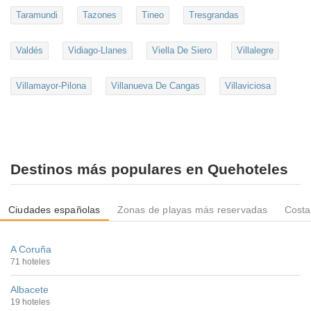
Taramundi
Tazones
Tineo
Tresgrandas
Valdés
Vidiago-Llanes
Viella De Siero
Villalegre
Villamayor-Pilona
Villanueva De Cangas
Villaviciosa
Destinos más populares en Quehoteles
Ciudades españolas
Zonas de playas más reservadas
Costa
A Coruña
71 hoteles
Albacete
19 hoteles