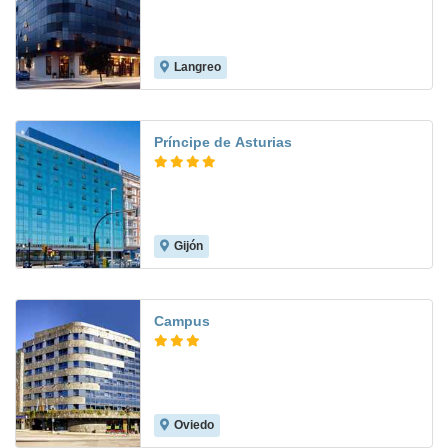
Langreo
8.4
Príncipe de Asturias
Gijón
8.3
Campus
Oviedo
8.5