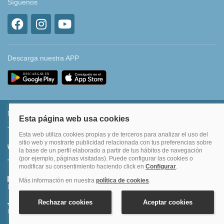
Síguenos
Descarga nuestra APP
Métodos de pago permitidos
Transferencia bancaria
Divide tu compra en 3 pagos al 0% TAE
Financia hasta en 12 meses o en 4 pagos sin intereses