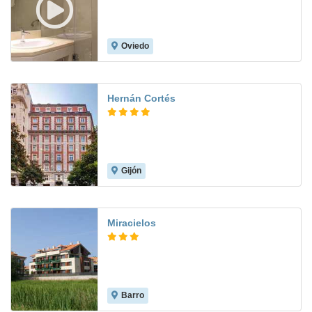
Oviedo
9.0
Hernán Cortés
Gijón
9.0
Miracielos
Barro
8.8