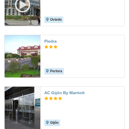
Oviedo
8.7
Piedra
Perlora
8.0
AC Gijón By Marriott
Gijón
8.5