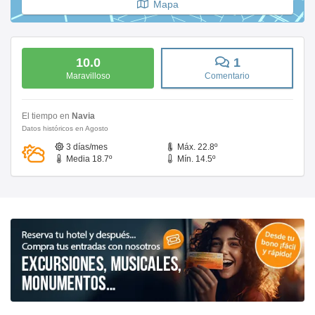
Mapa
10.0
1
Maravilloso
Comentario
El tiempo en
Navia
Datos históricos en Agosto
3 días/mes
Máx. 22.8º
Media 18.7º
Mín. 14.5º