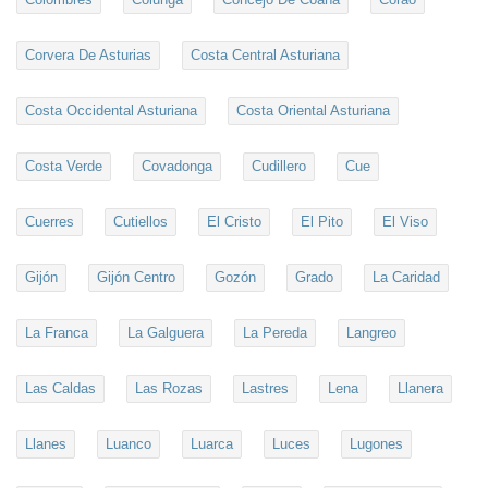
Corvera De Asturias
Costa Central Asturiana
Costa Occidental Asturiana
Costa Oriental Asturiana
Costa Verde
Covadonga
Cudillero
Cue
Cuerres
Cutiellos
El Cristo
El Pito
El Viso
Gijón
Gijón Centro
Gozón
Grado
La Caridad
La Franca
La Galguera
La Pereda
Langreo
Las Caldas
Las Rozas
Lastres
Lena
Llanera
Llanes
Luanco
Luarca
Luces
Lugones