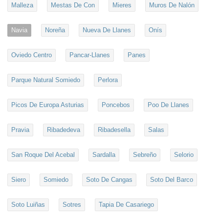
Malleza
Mestas De Con
Mieres
Muros De Nalón
Navia
Noreña
Nueva De Llanes
Onís
Oviedo Centro
Pancar-Llanes
Panes
Parque Natural Somiedo
Perlora
Picos De Europa Asturias
Poncebos
Poo De Llanes
Pravia
Ribadedeva
Ribadesella
Salas
San Roque Del Acebal
Sardalla
Sebreño
Selorio
Siero
Somiedo
Soto De Cangas
Soto Del Barco
Soto Luiñas
Sotres
Tapia De Casariego