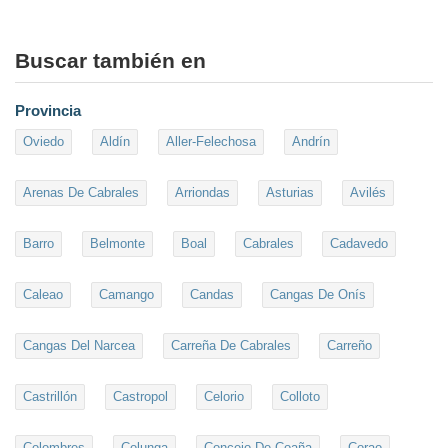
Buscar también en
Provincia
Oviedo
Aldín
Aller-Felechosa
Andrín
Arenas De Cabrales
Arriondas
Asturias
Avilés
Barro
Belmonte
Boal
Cabrales
Cadavedo
Caleao
Camango
Candas
Cangas De Onís
Cangas Del Narcea
Carreña De Cabrales
Carreño
Castrillón
Castropol
Celorio
Colloto
Colombres
Colunga
Concejo De Coaña
Corao