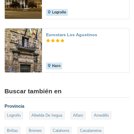
Logroño
9.4
Eurostars Los Agustinos
Haro
8.6
Buscar también en
Provincia
Logroño
Albelda De Iregua
Alfaro
Arnedillo
Briñas
Briones
Calahorra
Casalarreina