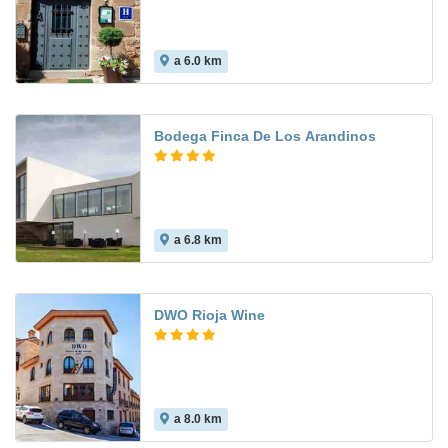
a 6.0 km
Bodega Finca De Los Arandinos
a 6.8 km
DWO Rioja Wine
a 8.0 km