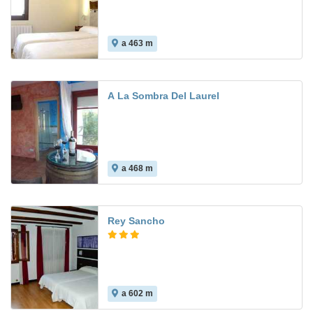
a 463 m
A La Sombra Del Laurel
a 468 m
Rey Sancho
a 602 m