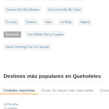
Cervera Del Rio Alhama
Cuzcurrita De Rio Tiron
Ezcaray
Granon
Haro
La Rioja
Nájera
Navarrete
San Millán De La Cogolla
Santo Domingo De La Calzada
Destinos más populares en Quehoteles
Ciudades españolas
Zonas de playas más reservadas
Costa
A Coruña
71 hoteles