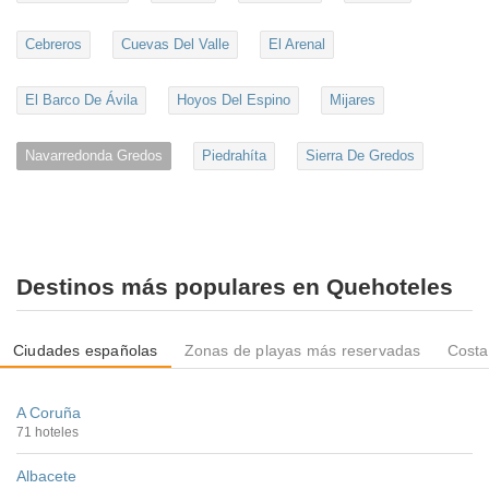
Cebreros
Cuevas Del Valle
El Arenal
El Barco De Ávila
Hoyos Del Espino
Mijares
Navarredonda Gredos
Piedrahíta
Sierra De Gredos
Destinos más populares en Quehoteles
Ciudades españolas
Zonas de playas más reservadas
Costa
A Coruña
71 hoteles
Albacete