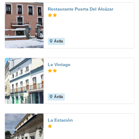
Restaurante Puerta Del Alcázar
Ávila
8.4
Le Vintage
Ávila
8.3
La Estación