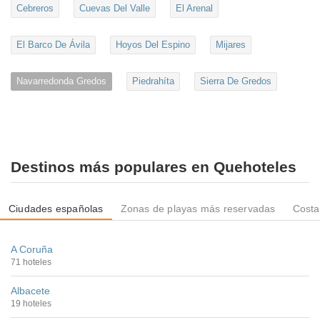
Cebreros
Cuevas Del Valle
El Arenal
El Barco De Ávila
Hoyos Del Espino
Mijares
Navarredonda Gredos
Piedrahíta
Sierra De Gredos
Destinos más populares en Quehoteles
Ciudades españolas
Zonas de playas más reservadas
Costa
A Coruña
71 hoteles
Albacete
19 hoteles