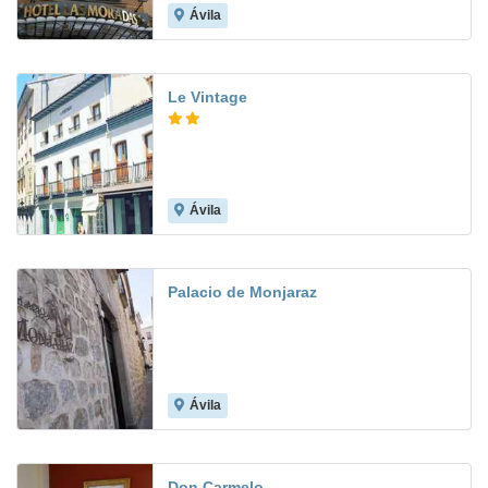
Ávila
8.1
Le Vintage
Ávila
8.3
Palacio de Monjaraz
Ávila
8.3
Don Carmelo