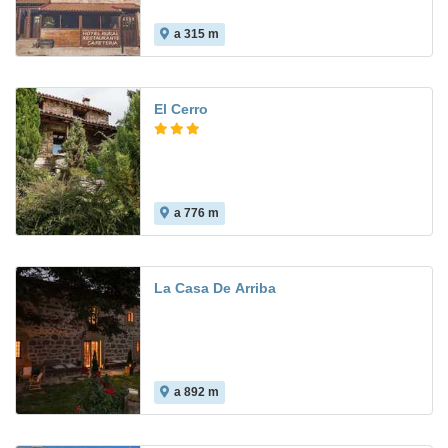
a 315 m
El Cerro
a 776 m
La Casa De Arriba
a 892 m