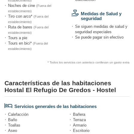
establecimiento)
Noches de cine
(Fuera del
establecimiento)
Medidas de Salud y
Tiro con arco*
(Fuera del
seguridad
establecimiento)
Se siguen medidas de salud y
Ruta de bares
(Fuera del
seguridad especiales
establecimiento)
Se puede pagar sin efectivo
Tours a pie
Tours en bici*
(Fuera del
establecimiento)
* Todos los servicios con asterisco conllevan un gasto extra
Características de las habitaciones
Hostal El Refugio De Gredos - Hostel
Servicios generales de las habitaciones
Calefacción
Bañera
Baño
Terraza
Toallas
Armario
Aseo
Escritorio