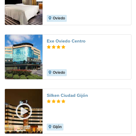
Oviedo
9.0
Exe Oviedo Centro
Oviedo
8.6
Silken Ciudad Gijón
Gijón
8.9