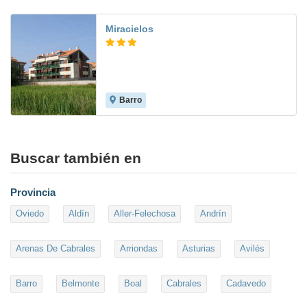
Miracielos
Barro
8.8
Buscar también en
Provincia
Oviedo
Aldín
Aller-Felechosa
Andrín
Arenas De Cabrales
Arriondas
Asturias
Avilés
Barro
Belmonte
Boal
Cabrales
Cadavedo