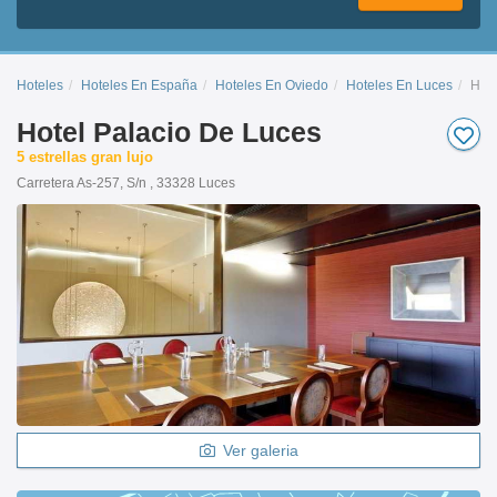
Hoteles
Hoteles En España
Hoteles En Oviedo
Hoteles En Luces
Hote
Hotel Palacio De Luces
5 estrellas gran lujo
Carretera As-257, S/n , 33328 Luces
Ver galeria