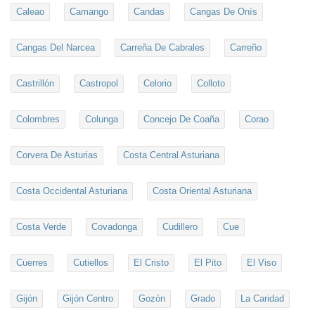
Caleao
Camango
Candas
Cangas De Onís
Cangas Del Narcea
Carreña De Cabrales
Carreño
Castrillón
Castropol
Celorio
Colloto
Colombres
Colunga
Concejo De Coaña
Corao
Corvera De Asturias
Costa Central Asturiana
Costa Occidental Asturiana
Costa Oriental Asturiana
Costa Verde
Covadonga
Cudillero
Cue
Cuerres
Cutiellos
El Cristo
El Pito
El Viso
Gijón
Gijón Centro
Gozón
Grado
La Caridad