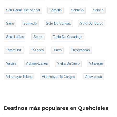
San Roque Del Acebal
Sardalla
Sebreño
Selorio
Siero
Somiedo
Soto De Cangas
Soto Del Barco
Soto Luiñas
Sotres
Tapia De Casariego
Taramundi
Tazones
Tineo
Tresgrandas
Valdés
Vidiago-Llanes
Viella De Siero
Villalegre
Villamayor-Pilona
Villanueva De Cangas
Villaviciosa
Destinos más populares en Quehoteles