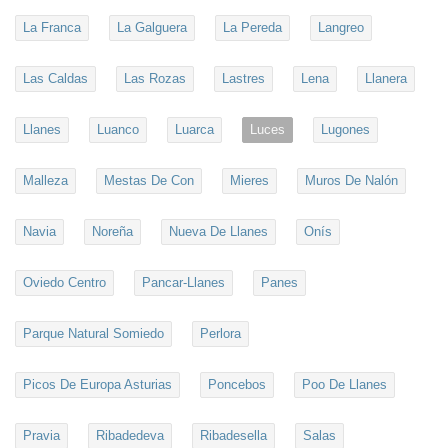
La Franca
La Galguera
La Pereda
Langreo
Las Caldas
Las Rozas
Lastres
Lena
Llanera
Llanes
Luanco
Luarca
Luces
Lugones
Malleza
Mestas De Con
Mieres
Muros De Nalón
Navia
Noreña
Nueva De Llanes
Onís
Oviedo Centro
Pancar-Llanes
Panes
Parque Natural Somiedo
Perlora
Picos De Europa Asturias
Poncebos
Poo De Llanes
Pravia
Ribadedeva
Ribadesella
Salas