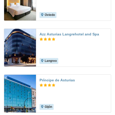
Oviedo
8.0
Azz Asturias Langrehotel and Spa
Langreo
8.4
Príncipe de Asturias
Gijón
8.3