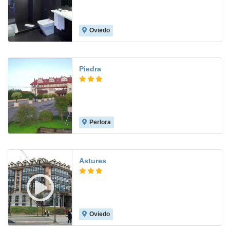
Oviedo
8.5
Piedra
Perlora
8.0
Astures
Oviedo
8.7