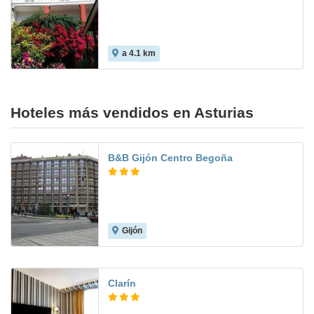
a 4.1 km
Hoteles más vendidos en Asturias
B&B Gijón Centro Begoña
Gijón
7.4
Clarín