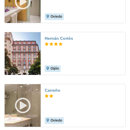
Oviedo
8.4
Hernán Cortés
Gijón
9.0
Carreño
Oviedo
9.0