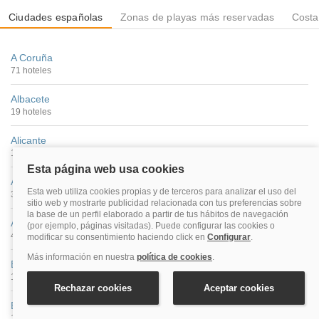
Ciudades españolas
Zonas de playas más reservadas
Costa
A Coruña
71 hoteles
Albacete
19 hoteles
Alicante
125 hoteles
Almería
31 hoteles
Ávila
41 hoteles
Badajoz
16 hoteles
Barcelona
1005 hoteles