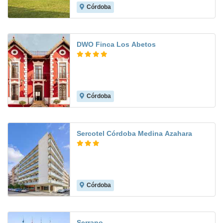
Córdoba
8.8
DWO Finca Los Abetos
Córdoba
9.2
Sercotel Córdoba Medina Azahara
Córdoba
9.2
Serrano