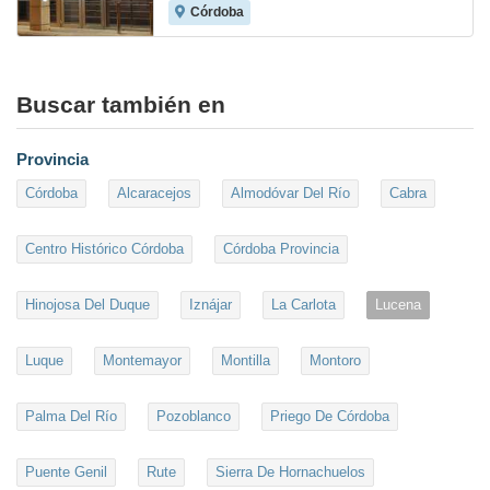
Córdoba
8.5
Buscar también en
Provincia
Córdoba
Alcaracejos
Almodóvar Del Río
Cabra
Centro Histórico Córdoba
Córdoba Provincia
Hinojosa Del Duque
Iznájar
La Carlota
Lucena
Luque
Montemayor
Montilla
Montoro
Palma Del Río
Pozoblanco
Priego De Córdoba
Puente Genil
Rute
Sierra De Hornachuelos