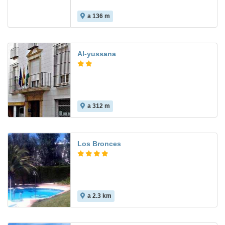
a 136 m
Al-yussana
a 312 m
Los Bronces
a 2.3 km
10.0