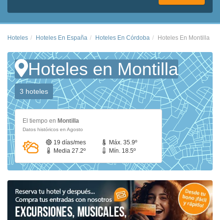
Hoteles
Hoteles En España
Hoteles En Córdoba
Hoteles En Montilla
Hoteles en Montilla
3 hoteles
El tiempo en
Montilla
Datos históricos en Agosto
19 días/mes
Máx. 35.9º
Media 27.2º
Mín. 18.5º